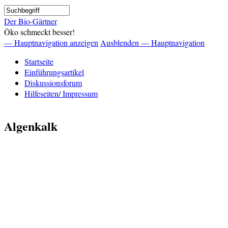
Direkt
Suche
zum
Der Bio-Gärtner
Inhalt
Öko schmeckt besser!
— Hauptnavigation anzeigen
Ausblenden — Hauptnavigation
Hauptnavigation
Startseite
Einführungsartikel
Diskussionsforum
Hilfeseiten/ Impressum
Algenkalk