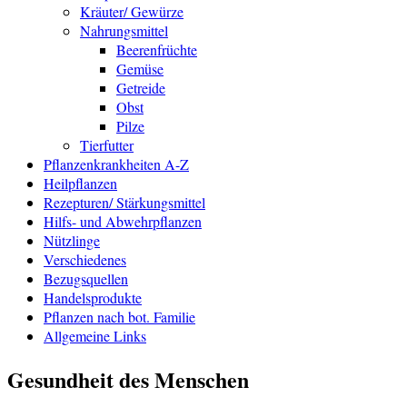
Kräuter/ Gewürze
Nahrungsmittel
Beerenfrüchte
Gemüse
Getreide
Obst
Pilze
Tierfutter
Pflanzenkrankheiten A-Z
Heilpflanzen
Rezepturen/ Stärkungsmittel
Hilfs- und Abwehrpflanzen
Nützlinge
Verschiedenes
Bezugsquellen
Handelsprodukte
Pflanzen nach bot. Familie
Allgemeine Links
Gesundheit des Menschen