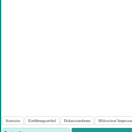
Direkt
zum
Inhalt
Hauptnavigation
Startseite
Einführungsartikel
Diskussionsforum
Hilfeseiten/ Impress