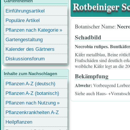
Gartenthemen
Rotbeiniger Sc
Einführungsartikel
Populäre Artikel
Necro
Botanischer Name
Pflanzen nach Kategorie
Schadbild
Gartengestaltung
Necrobia rufipes. Buntkäfer
Kalender des Gärtners
Käfer metallblau, Beine rötli
Diskussionsforum
Fraßschäden sind deutlich erk
weibliche Käfer legt an die 20
Inhalte zum Nachschlagen
Bekämpfung
Pflanzen A-Z (deutsch)
Abwehr:
Vorbeugend Lorbeerb
Siehe auch
Haus- +Vorratssc
Pflanzen A-Z (botanisch)
Pflanzen nach Nutzung
Pflanzenkrankheiten A-Z
Heilpflanzen