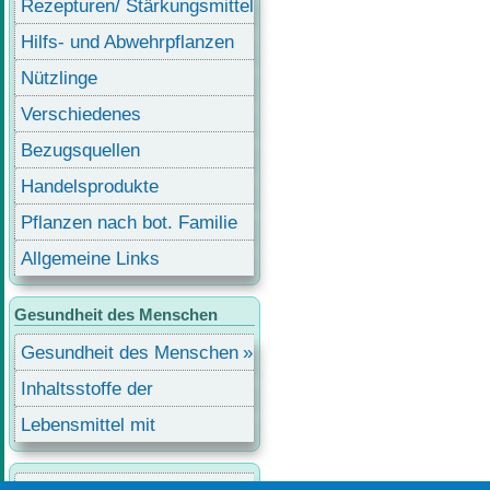
Rezepturen/ Stärkungsmittel
Hilfs- und Abwehrpflanzen
Nützlinge
Verschiedenes
Bezugsquellen
Handelsprodukte
Pflanzen nach bot. Familie
Allgemeine Links
Gesundheit des Menschen
Gesundheit des Menschen
Inhaltsstoffe der
Lebensmittel
Lebensmittel mit
Inhaltsstoffen
Benutzermenü