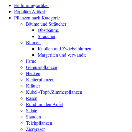
Einführungsartikel
Populäre Artikel
Pflanzen nach Kategorie
Bäume und Sträucher
Obstbäume
Sträucher
Blumen
Knollen und Zwiebelblumen
Margeriten und verwandte
Farne
Gemüsepflanzen
Hecken
Kletterpflanzen
Kräuter
Kübel-/Topf-/Zimmerpflanzen
Rasen
Rund um den Apfel
Salate
Stauden
Teichpflanzen
Ziergräser