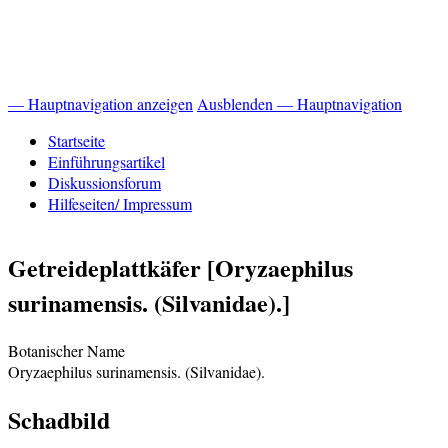
— Hauptnavigation anzeigen
Ausblenden — Hauptnavigation
Hauptnavigation
Startseite
Einführungsartikel
Diskussionsforum
Hilfeseiten/ Impressum
Getreideplattkäfer [Oryzaephilus
surinamensis. (Silvanidae).]
Botanischer Name
Oryzaephilus surinamensis. (Silvanidae).
Schadbild