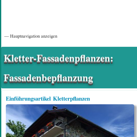
Hauptnavigation
— Hauptnavigation anzeigen
Startseite
Einführungsartikel
Diskussionsforum
Hilfeseiten/ Impressum
Kletter-Fassadenpflanzen:
Fassadenbepflanzung
Einführungsartikel
Kletterpflanzen