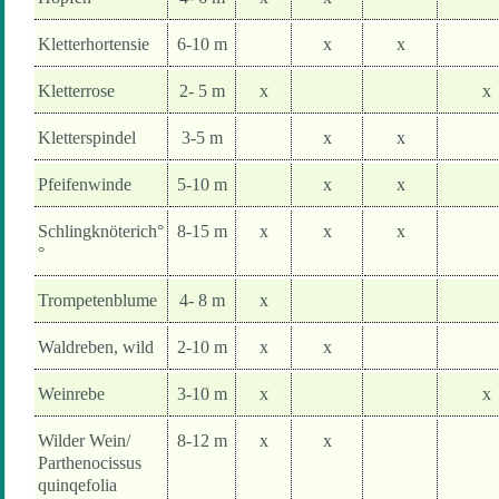
Kletterhortensie
6-10 m
x
x
Kletterrose
2- 5 m
x
x
Kletterspindel
3-5 m
x
x
Pfeifenwinde
5-10 m
x
x
Schlingknöterich°
8-15 m
x
x
x
°
Trompetenblume
4- 8 m
x
Waldreben, wild
2-10 m
x
x
Weinrebe
3-10 m
x
x
Wilder Wein/
8-12 m
x
x
Parthenocissus
quinqefolia