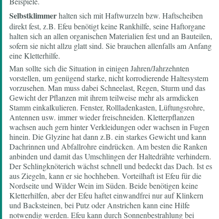
Beispiele.
Selbstklimmer
halten sich mit Haftwurzeln bzw. Haftscheiben
direkt fest, z.B. Efeu benötigt keine Rankhilfe, seine Haftorgane
halten sich an allen organischen Materialien fest und an Bauteilen,
sofern sie nicht allzu glatt sind. Sie brauchen allenfalls am Anfang
eine Kletterhilfe.
Man sollte sich die Situation in einigen Jahren/Jahrzehnten
vorstellen, um genügend starke, nicht korrodierende Haltesystem
vorzusehen. Man muss dabei Schneelast, Regen, Sturm und das
Gewicht der Pflanzen mit ihrem teilweise mehr als armdicken
Stamm einkalkulieren. Fenster, Rollladenkasten, Lüftungsrohre,
Antennen usw. immer wieder freischneiden. Kletterpflanzen
wachsen auch gern hinter Verkleidungen oder wachsen in Fugen
hinein. Die Glyzine hat dann z.B. ein starkes Gewicht und kann
Dachrinnen und Abfallrohre eindrücken. Am besten die Ranken
anbinden und damit das Umschlingen der Haltedrähte verhindern.
Der Schlingknöterich wächst schnell und bedeckt das Dach. Ist es
aus Ziegeln, kann er sie hochheben. Vorteilhaft ist Efeu für die
Nordseite und Wilder Wein im Süden. Beide benötigen keine
Kletterhilfen, aber der Efeu haftet einwandfrei nur auf Klinkern
und Backsteinen, bei Putz oder Anstrichen kann eine Hilfe
notwendig werden. Efeu kann durch Sonnenbestrahlung bei