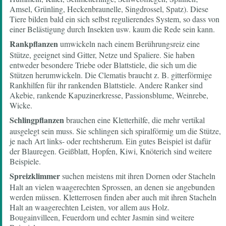
Amsel, Grünling, Heckenbraunelle, Singdrossel, Spatz). Diese
Tiere bilden bald ein sich selbst regulierendes System, so dass von
einer Belästigung durch Insekten usw. kaum die Rede sein kann.
Rankpflanzen
umwickeln nach einem Berührungsreiz eine
Stütze, geeignet sind Gitter, Netze und Spaliere. Sie haben
entweder besondere Triebe oder Blattstiele, die sich um die
Stützen herumwickeln. Die Clematis braucht z. B. gitterförmige
Rankhilfen für ihr rankenden Blattstiele. Andere Ranker sind
Akebie, rankende Kapuzinerkresse, Passionsblume, Weinrebe,
Wicke.
Schlingpflanzen
brauchen eine Kletterhilfe, die mehr vertikal
ausgelegt sein muss. Sie schlingen sich spiralförmig um die Stütze,
je nach Art links- oder rechtsherum. Ein gutes Beispiel ist dafür
der Blauregen. Geißblatt, Hopfen, Kiwi, Knöterich sind weitere
Beispiele.
Spreizklimmer
suchen meistens mit ihren Dornen oder Stacheln
Halt an vielen waagerechten Sprossen, an denen sie angebunden
werden müssen. Kletterrosen finden aber auch mit ihren Stacheln
Halt an waagerechten Leisten, vor allem aus Holz.
Bougainvilleen, Feuerdorn und echter Jasmin sind weitere