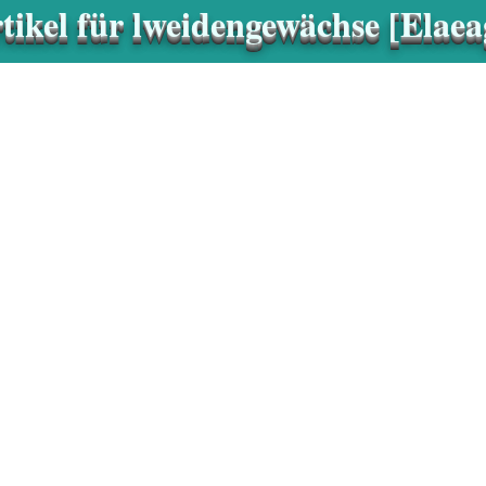
tikel für lweidengewächse [Elae