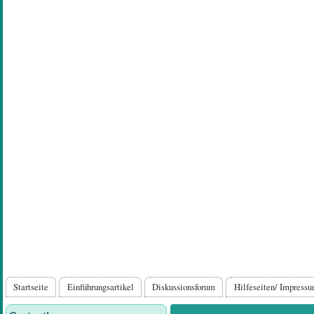
Direkt
zum
Inhalt
Hauptnavigation
Startseite
Einführungsartikel
Diskussionsforum
Hilfeseiten/ Impress