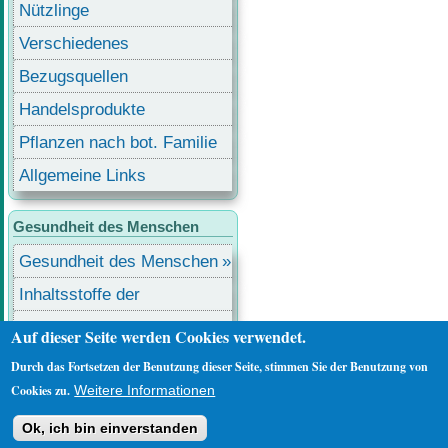
Nützlinge
Verschiedenes
Bezugsquellen
Handelsprodukte
Pflanzen nach bot. Familie
Allgemeine Links
Gesundheit des Menschen
Gesundheit des Menschen
Inhaltsstoffe der
Lebensmittel
Lebensmittel mit
Auf dieser Seite werden Cookies verwendet.
Inhaltsstoffen
Durch das Fortsetzen der Benutzung dieser Seite, stimmen Sie der Benutzung von
Benutzermenü
Anmelden
Cookies zu.
Weitere Informationen
Ok, ich bin einverstanden