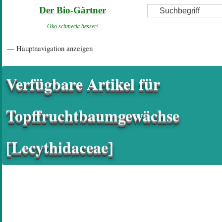
Direkt
Suche
Der Bio-Gärtner
zum
Öko schmeckt besser!
Inhalt
Hauptnavigation
— Hauptnavigation anzeigen
Startseite
Einführungsartikel
Diskussionsforum
Hilfeseiten/ Impressum
Verfügbare Artikel für
Topffruchtbaumgewächse
[Lecythidaceae]