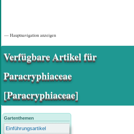
Hauptnavigation
— Hauptnavigation anzeigen
Startseite
Einführungsartikel
Diskussionsforum
Hilfeseiten/ Impressum
Verfügbare Artikel für
Paracryphiaceae
[Paracryphiaceae]
Gartenthemen
Einführungsartikel