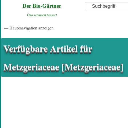
Direkt
Suche
Der Bio-Gärtner
zum
Öko schmeckt besser!
Inhalt
Hauptnavigation
— Hauptnavigation anzeigen
Startseite
Einführungsartikel
Diskussionsforum
Hilfeseiten/ Impressum
Verfügbare Artikel für
Metzgeriaceae [Metzgeriaceae]