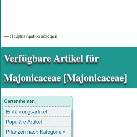
Hauptnavigation
— Hauptnavigation anzeigen
Startseite
Einführungsartikel
Diskussionsforum
Hilfeseiten/ Impressum
Verfügbare Artikel für
Majonicaceae [Majonicaceae]
Gartenthemen
Einführungsartikel
Populäre Artikel
Pflanzen nach Kategorie