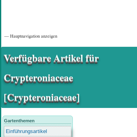
Hauptnavigation
— Hauptnavigation anzeigen
Startseite
Einführungsartikel
Diskussionsforum
Hilfeseiten/ Impressum
Verfügbare Artikel für
Crypteroniaceae
[Crypteroniaceae]
Gartenthemen
Einführungsartikel