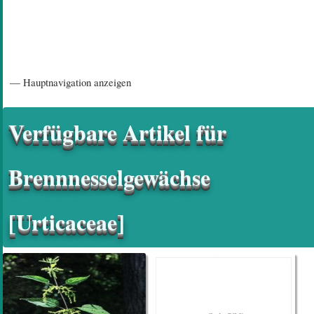
Hauptnavigation
— Hauptnavigation anzeigen
Startseite
Einführungsartikel
Diskussionsforum
Hilfeseiten/ Impressum
Verfügbare Artikel für
Brennnesselgewächse
[Urticaceae]