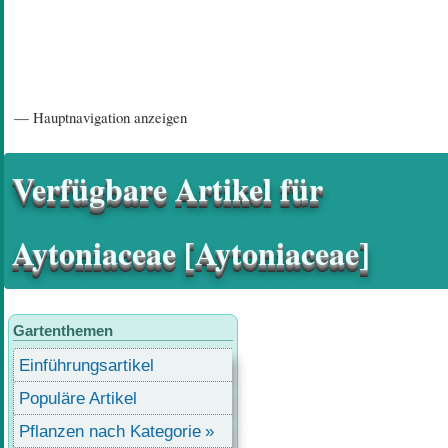
Hauptnavigation
— Hauptnavigation anzeigen
Startseite
Einführungsartikel
Diskussionsforum
Hilfeseiten/ Impressum
Verfügbare Artikel für
Aytoniaceae [Aytoniaceae]
Gartenthemen
Einführungsartikel
Populäre Artikel
Pflanzen nach Kategorie