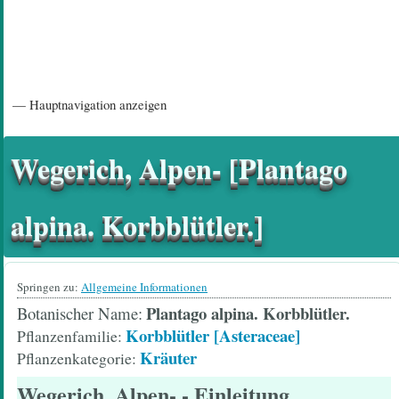
Hauptnavigation
— Hauptnavigation anzeigen
Startseite
Einführungsartikel
Diskussionsforum
Hilfeseiten/ Impressum
Wegerich, Alpen- [Plantago
alpina. Korbblütler.]
Springen zu:
Allgemeine Informationen
Plantago alpina. Korbblütler.
Botanischer Name
Korbblütler [Asteraceae]
Pflanzenfamilie
Kräuter
Pflanzenkategorie
Wegerich, Alpen-
- Einleitung