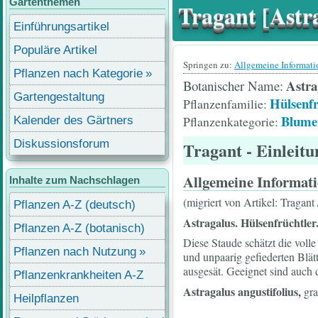
Gartenthemen
Tragant [Astr
Einführungsartikel
Populäre Artikel
Springen zu:
Allgemeine Informat
Pflanzen nach Kategorie
Astra
Botanischer Name
Gartengestaltung
Hülsenfr
Pflanzenfamilie
Blume
Pflanzenkategorie
Kalender des Gärtners
Diskussionsforum
Tragant
- Einleitu
Allgemeine Informat
Inhalte zum Nachschlagen
(migriert von Artikel: Tragant
Pflanzen A-Z (deutsch)
Astragalus. Hülsenfrüchtler
Pflanzen A-Z (botanisch)
Diese Staude schätzt die voll
Pflanzen nach Nutzung
und unpaarig gefiederten Blätt
ausgesät. Geeignet sind auch 
Pflanzenkrankheiten A-Z
Astragalus angustifolius,
gra
Heilpflanzen