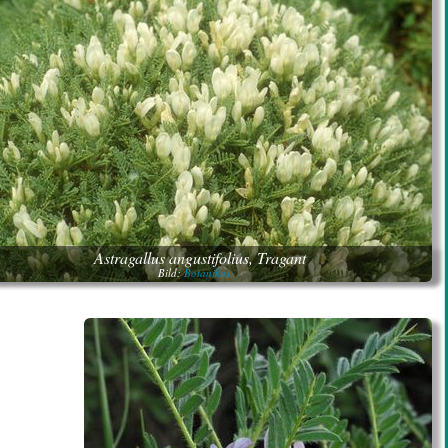
Astragallus angustifolius, Tragant
Bild:
Botanikus