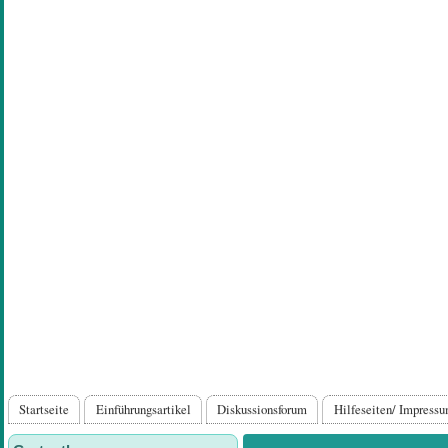
Direkt
zum
Inhalt
Hauptnavigation
Startseite
Einführungsartikel
Diskussionsforum
Hilfeseiten/ Impress