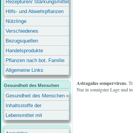
Rezepturen/ Stärkungsmittel
Hilfs- und Abwehrpflanzen
Nützlinge
Verschiedenes
Bezugsquellen
Handelsprodukte
Pflanzen nach bot. Familie
Allgemeine Links
Astragalus sempervirens
, T
Gesundheit des Menschen
Nur in sonnigster Lage und t
Gesundheit des Menschen
Inhaltsstoffe der
Lebensmittel
Lebensmittel mit
Inhaltsstoffen
Benutzermenü