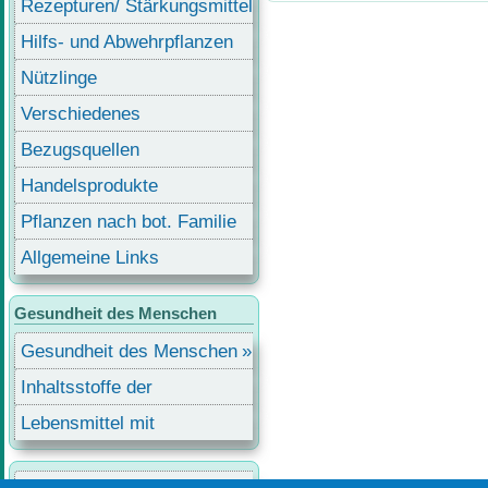
Rezepturen/ Stärkungsmittel
Hilfs- und Abwehrpflanzen
Nützlinge
Verschiedenes
Bezugsquellen
Handelsprodukte
Pflanzen nach bot. Familie
Allgemeine Links
Gesundheit des Menschen
Gesundheit des Menschen
Inhaltsstoffe der
Lebensmittel
Lebensmittel mit
Inhaltsstoffen
Benutzermenü