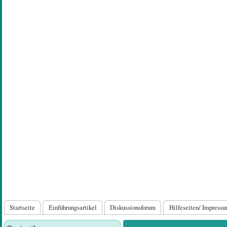
Direkt
zum
Inhalt
Hauptnavigation
Startseite
Einführungsartikel
Diskussionsforum
Hilfeseiten/ Impress