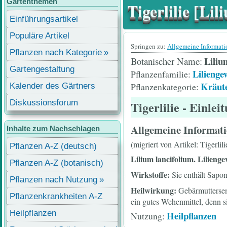
Gartenthemen
Tigerlilie [Li
Einführungsartikel
Populäre Artikel
Springen zu:
Allgemeine Informat
Pflanzen nach Kategorie
Liliu
Botanischer Name
Gartengestaltung
Lilienge
Pflanzenfamilie
Kräut
Pflanzenkategorie
Kalender des Gärtners
Diskussionsforum
Tigerlilie
- Einlei
Allgemeine Informat
Inhalte zum Nachschlagen
(migriert von Artikel: Tigerlil
Pflanzen A-Z (deutsch)
Lilium lancifolium.
Lilienge
Pflanzen A-Z (botanisch)
Wirkstoffe:
Sie enthält Sapon
Pflanzen nach Nutzung
Heilwirkung:
Gebärmuttersen
Pflanzenkrankheiten A-Z
ein gutes Wehenmittel, denn 
Heilpflanzen
Heilpflanzen
Nutzung