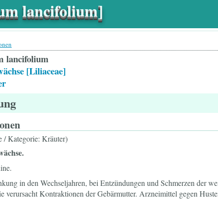
lium lancifolium]
ionen
m lancifolium
wächse [Liliaceae]
er
tung
ionen
ie / Kategorie: Kräuter)
wächse.
ine.
kung in den Wechseljahren, bei Entzündungen und Schmerzen der weibl
sie verursacht Kontraktionen der Gebärmutter. Arzneimittel gegen Hus