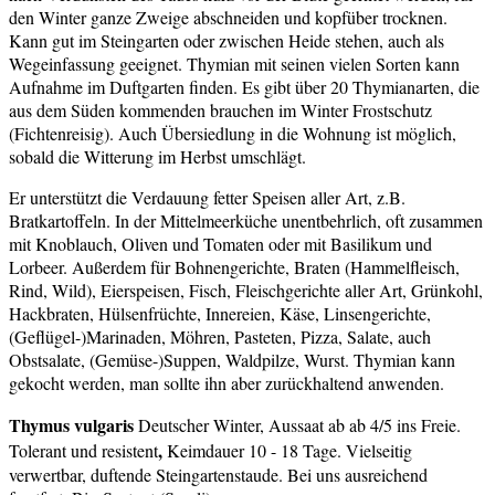
den Winter ganze Zweige abschneiden und kopfüber trocknen.
Kann gut im Steingarten oder zwischen Heide stehen, auch als
Wegeinfassung geeignet. Thymian mit seinen vielen Sorten kann
Aufnahme im Duftgarten finden. Es gibt über 20 Thymianarten, die
aus dem Süden kommenden brauchen im Winter Frostschutz
(Fichtenreisig). Auch Übersiedlung in die Wohnung ist möglich,
sobald die Witterung im Herbst umschlägt.
Er unterstützt die Verdauung fetter Speisen aller Art, z.B.
Bratkartoffeln. In der Mittelmeerküche unentbehrlich, oft zusammen
mit Knoblauch, Oliven und Tomaten oder mit Basilikum und
Lorbeer. Außerdem für Bohnengerichte, Braten (Hammelfleisch,
Rind, Wild), Eierspeisen, Fisch, Fleischgerichte aller Art, Grünkohl,
Hackbraten, Hülsenfrüchte, Innereien, Käse, Linsengerichte,
(Geflügel-)Marinaden, Möhren, Pasteten, Pizza, Salate, auch
Obstsalate, (Gemüse-)Suppen, Waldpilze, Wurst. Thymian kann
gekocht werden, man sollte ihn aber zurückhaltend anwenden.
Thymus vulgaris
Deutscher Winter, Aussaat ab ab 4/5 ins Freie.
,
Tolerant und resistent
Keimdauer 10 - 18 Tage. Vielseitig
verwertbar, duftende Steingartenstaude. Bei uns ausreichend