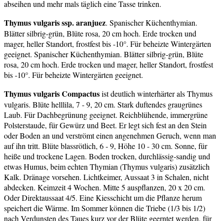
abseihen und mehr mals täglich eine Tasse trinken.
Thymus vulgaris ssp. aranjuez
. Spanischer Küchenthymian.
Blätter silbrig-grün, Blüte rosa, 20 cm hoch. Erde trocken und
mager, heller Standort, frostfest bis -10°. Für beheizte Wintergärten
geeignet. Spanischer Küchenthymian. Blätter silbrig-grün, Blüte
rosa, 20 cm hoch. Erde trocken und mager, heller Standort, frostfest
bis -10°. Für beheizte Wintergärten geeignet.
Thymus vulgaris Compactus
ist deutlich winterhärter als Thymus
vulgaris. Blüte helllila, 7 - 9, 20 cm. Stark duftendes graugrünes
Laub. Für Dachbegrünung geeignet. Reichblühende, immergrüne
Polsterstaude, für Gewürz und Beet. Er legt sich fest an den Stein
oder Boden an und verströmt einen angenehmen Geruch, wenn man
auf ihn tritt. Blüte blassrötlich, 6 - 9, Höhe 10 - 30 cm. Sonne, für
heiße und trockene Lagen. Boden trocken, durchlässig-sandig und
etwas Humus, beim echten Thymian (Thymus vulgaris) zusätzlich
Kalk. Dränage vorsehen. Lichtkeimer, Aussaat 3 in Schalen, nicht
abdecken. Keimzeit 4 Wochen. Mitte 5 auspflanzen, 20 x 20 cm.
Oder Direktaussaat 4/5. Eine Kiesschicht um die Pflanze herum
speichert die Wärme. Im Sommer können die Triebe (1/3 bis 1/2)
nach Verdunsten des Taues kurz vor der Blüte geerntet werden, für