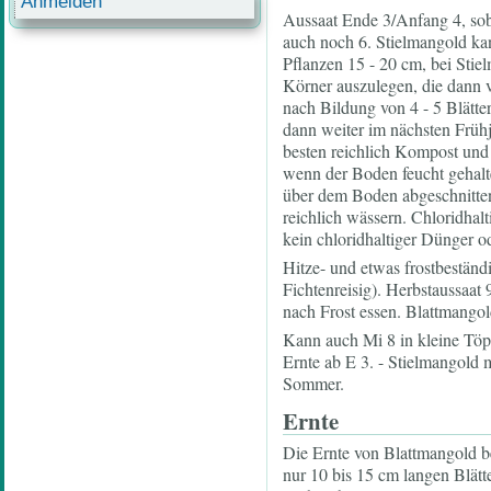
Anmelden
Aussaat Ende 3/Anfang 4, sob
auch noch 6. Stielmangold k
Pflanzen 15 - 20 cm, bei Stie
Körner auszulegen, die dann v
nach Bildung von 4 - 5 Blätt
dann weiter im nächsten Frühj
besten reichlich Kompost und
wenn der Boden feucht gehalte
über dem Boden abgeschnitten
reichlich wässern. Chloridhal
kein chloridhaltiger Dünger 
Hitze- und etwas frostbeständ
Fichtenreisig). Herbstaussaat
nach Frost essen. Blattmangold
Kann auch Mi 8 in kleine Töp
Ernte ab E 3. - Stielmangold m
Sommer.
Ernte
Die Ernte von Blattmangold be
nur 10 bis 15 cm langen Blätt