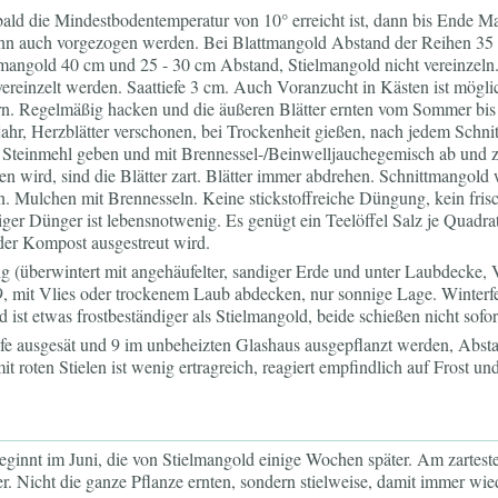
ald die Mindestbodentemperatur von 10° erreicht ist, dann bis Ende Ma
ann auch vorgezogen werden. Bei Blattmangold Abstand der Reihen 35
lmangold 40 cm und 25 - 30 cm Abstand, Stielmangold nicht vereinzeln. V
ereinzelt werden. Saattiefe 3 cm. Auch Voranzucht in Kästen ist mögl
ern. Regelmäßig hacken und die äußeren Blätter ernten vom Sommer bis
ahr, Herzblätter verschonen, bei Trockenheit gießen, nach jedem Schn
 Steinmehl geben und mit Brennessel-/Beinwelljauchegemisch ab und 
n wird, sind die Blätter zart. Blätter immer abdrehen. Schnittmangold
. Mulchen mit Brennesseln. Keine stickstoffreiche Düngung, kein fris
tiger Dünger ist lebensnotwenig. Es genügt ein Teelöffel Salz je Quadr
oder Kompost ausgestreut wird.
ig (überwintert mit angehäufelter, sandiger Erde und unter Laubdecke, 
 9, mit Vlies oder trockenem Laub abdecken, nur sonnige Lage. Winterfe
 ist etwas frostbeständiger als Stielmangold, beide schießen nicht sofo
fe ausgesät und 9 im unbeheizten Glashaus ausgepflanzt werden, Abst
it roten Stielen ist wenig ertragreich, reagiert empfindlich auf Frost un
ginnt im Juni, die von Stielmangold einige Wochen später. Am zarteste
er. Nicht die ganze Pflanze ernten, sondern stielweise, damit immer wie