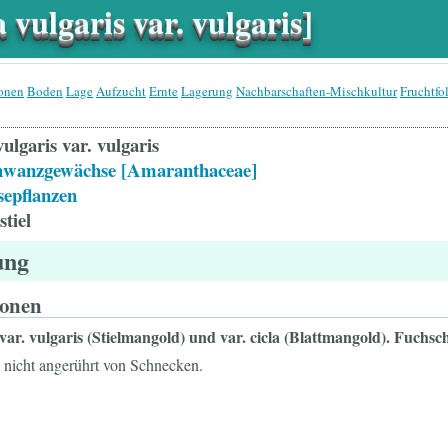
vulgaris var. vulgaris]
ionen
Boden
Lage
Aufzucht
Ernte
Lagerung
Nachbarschaften-Mischkultur
Fruchtfo
vulgaris var. vulgaris
hwanzgewächse [Amaranthaceae]
epflanzen
tiel
ung
ionen
var. vulgaris
(Stielmangold) und var. cicla (Blattmangold). Fuch
nicht angerührt von Schnecken.