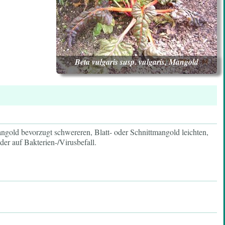
Beta vulgaris susp. vulgaris, Mangold
angold bevorzugt schwereren, Blatt- oder Schnittmangold leichten,
er auf Bakterien-/Virusbefall.