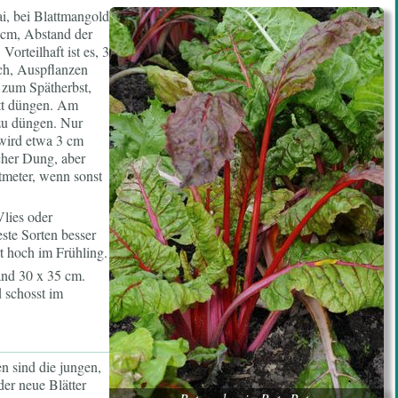
i, bei Blattmangold
 cm, Abstand der
orteilhaft ist es, 3
ich, Auspflanzen
 zum Spätherbst,
itt düngen. Am
zu düngen. Nur
 wird etwa 3 cm
cher Dung, aber
atmeter, wenn sonst
Vlies oder
ste Sorten besser
rt hoch im Frühling.
and 30 x 35 cm.
d schosst im
n sind die jungen,
der neue Blätter