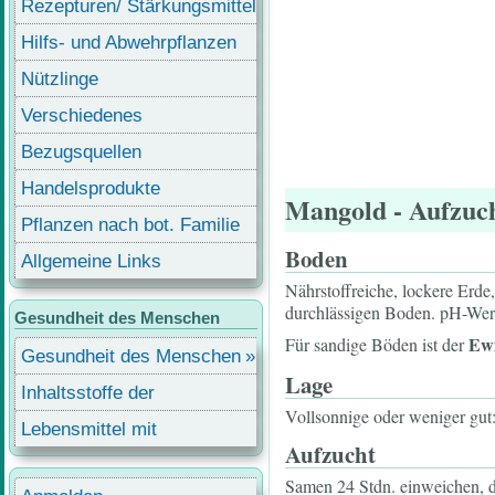
Rezepturen/ Stärkungsmittel
Hilfs- und Abwehrpflanzen
Nützlinge
Verschiedenes
Bezugsquellen
Handelsprodukte
Mangold
- Aufzuc
Pflanzen nach bot. Familie
Boden
Allgemeine Links
Nährstoffreiche, lockere Erde
durchlässigen Boden. pH-Wert
Gesundheit des Menschen
Ewi
Für sandige Böden ist der
Gesundheit des Menschen
Lage
Inhaltsstoffe der
Vollsonnige oder weniger gut:
Lebensmittel
Lebensmittel mit
Aufzucht
Inhaltsstoffen
Samen 24 Stdn. einweichen, 
Benutzermenü