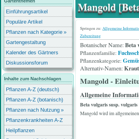
Gartenthemen
Mangold [Beta 
Einführungsartikel
Populäre Artikel
Springen zu:
Allgemeine Informat
Pflanzen nach Kategorie
Zubereitung
Gartengestaltung
Beta 
Botanischer Name
Fuchssc
Pflanzenfamilie
Kalender des Gärtners
Gemüs
Pflanzenkategorie
Diskussionsforum
Krauts
Alternativ-Namen
Mangold
- Einleit
Inhalte zum Nachschlagen
Pflanzen A-Z (deutsch)
Allgemeine Informat
Pflanzen A-Z (botanisch)
Beta vulgaris susp. vulgaris 
Pflanzen nach Nutzung
Mangold wird im allgemeinen 
Pflanzenkrankheiten A-Z
Heilpflanzen