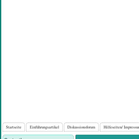
Direkt
zum
Inhalt
Hauptnavigation
Startseite
Einführungsartikel
Diskussionsforum
Hilfeseiten/ Impress