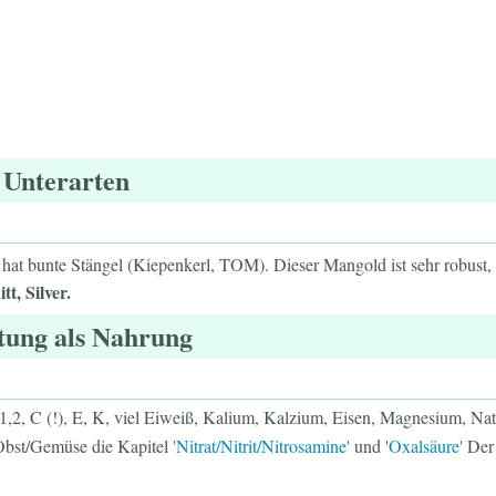
 Unterarten
hat bunte Stängel (Kiepenkerl, TOM). Dieser Mangold ist sehr robust, 
t, Silver.
tung als Nahrung
2, C (!), E, K, viel Eiweiß, Kalium, Kalzium, Eisen, Magnesium, Natr
 Obst/Gemüse die Kapitel
'Nitrat/Nitrit/Nitrosamine'
und '
Oxalsäure'
Der 