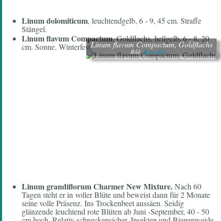
Linum dolomiticum
, leuchtendgelb, 6 - 9, 45 cm. Straffe
Stängel.
Linum flavum Compactum
, Goldflachs, hellgelb, 6 - 8, 20
Linum flavum Compactum, Goldflachs
cm. Sonne. Winterfest.
Bild:
Botanikus
Linum grandiflorum
Charmer New Mixture.
Nach 60
Tagen steht er in voller Blüte und beweist dann für 2 Monate
seine volle Präsenz. Ins Trockenbeet aussäen. Seidig
glänzende leuchtend rote Blüten ab Juni -September, 40 - 50
cm hoch. Relativ schneckensicher. Insekten und Bienenweide.