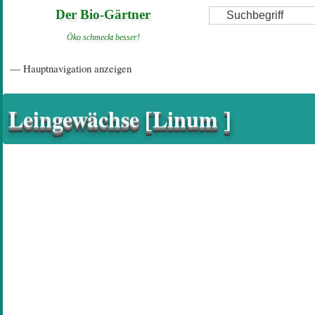
Direkt
Suche
Der Bio-Gärtner
zum
Öko schmeckt besser!
Inhalt
Hauptnavigation
— Hauptnavigation anzeigen
Startseite
Einführungsartikel
Diskussionsforum
Hilfeseiten/ Impressum
Leingewächse [Linum ]