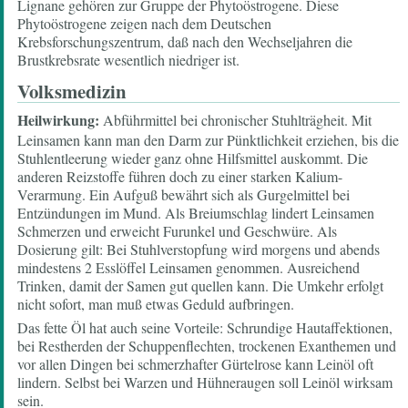
Lignane gehören zur Gruppe der Phytoöstrogene. Diese
Phytoöstrogene zeigen nach dem Deutschen
Krebsforschungszentrum, daß nach den Wechseljahren die
Brustkrebsrate wesentlich niedriger ist.
Volksmedizin
Heilwirkung:
Abführmittel bei chronischer Stuhlträgheit. Mit
Leinsamen kann man den Darm zur Pünktlichkeit erziehen, bis die
Stuhlentleerung wieder ganz ohne Hilfsmittel auskommt. Die
anderen Reizstoffe führen doch zu einer starken Kalium-
Verarmung. Ein Aufguß bewährt sich als Gurgelmittel bei
Entzündungen im Mund. Als Breiumschlag lindert Leinsamen
Schmerzen und erweicht Furunkel und Geschwüre. Als
Dosierung gilt: Bei Stuhlverstopfung wird morgens und abends
mindestens 2 Esslöffel Leinsamen genommen. Ausreichend
Trinken, damit der Samen gut quellen kann. Die Umkehr erfolgt
nicht sofort, man muß etwas Geduld aufbringen.
Das fette Öl hat auch seine Vorteile: Schrundige Hautaffektionen,
bei Restherden der Schuppenflechten, trockenen Exanthemen und
vor allen Dingen bei schmerzhafter Gürtelrose kann Leinöl oft
lindern. Selbst bei Warzen und Hühneraugen soll Leinöl wirksam
sein.