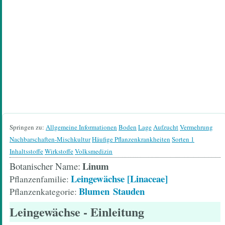
Springen zu:
Allgemeine Informationen
Boden
Lage
Aufzucht
Vermehrung
Nachbarschaften-Mischkultur
Häufige Pflanzenkrankheiten
Sorten 1
Inhaltsstoffe
Wirkstoffe
Volksmedizin
Linum
Botanischer Name
Leingewächse [Linaceae]
Pflanzenfamilie
Blumen
Stauden
Pflanzenkategorie
Leingewächse
- Einleitung