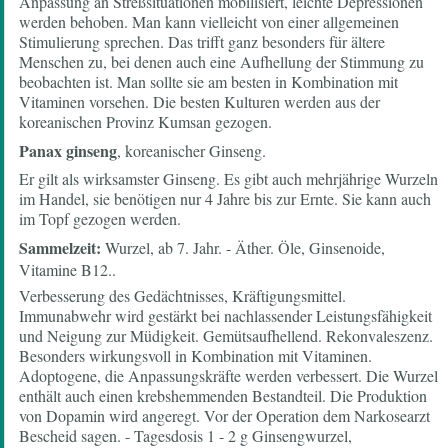
Anpassung an Streßsituationen mobilisiert, leichte Depressionen
werden behoben. Man kann vielleicht von einer allgemeinen
Stimulierung sprechen. Das trifft ganz besonders für ältere
Menschen zu, bei denen auch eine Aufhellung der Stimmung zu
beobachten ist. Man sollte sie am besten in Kombination mit
Vitaminen vorsehen. Die besten Kulturen werden aus der
koreanischen Provinz Kumsan gezogen.
Panax ginseng
, koreanischer Ginseng.
Er gilt als wirksamster Ginseng. Es gibt auch mehrjährige Wurzeln
im Handel, sie benötigen nur 4 Jahre bis zur Ernte. Sie kann auch
im Topf gezogen werden.
Sammelzeit:
Wurzel, ab 7. Jahr. - Äther. Öle, Ginsenoide,
Vitamine B1
2.
.
Verbesserung des Gedächtnisses, Kräftigungsmittel.
Immunabwehr wird gestärkt bei nachlassender Leistungsfähigkeit
und Neigung zur Müdigkeit. Gemütsaufhellend. Rekonvaleszenz.
Besonders wirkungsvoll in Kombination mit Vitaminen.
Adoptogene, die Anpassungskräfte werden verbessert. Die Wurzel
enthält auch einen krebshemmenden Bestandteil. Die Produktion
von Dopamin wird angeregt. Vor der Operation dem Narkosearzt
Bescheid sagen. - Tagesdosis 1 - 2 g Ginsengwurzel,