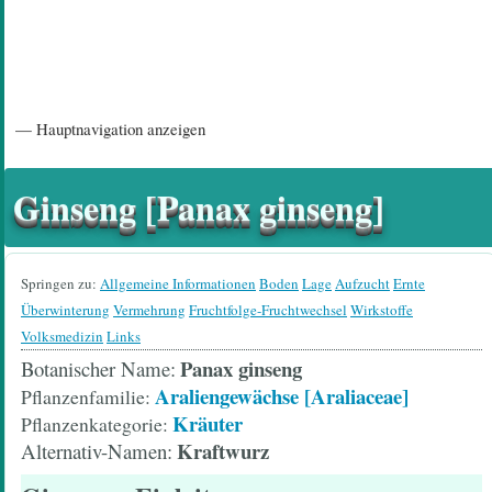
Hauptnavigation
— Hauptnavigation anzeigen
Startseite
Einführungsartikel
Diskussionsforum
Hilfeseiten/ Impressum
Ginseng [Panax ginseng]
Springen zu:
Allgemeine Informationen
Boden
Lage
Aufzucht
Ernte
Überwinterung
Vermehrung
Fruchtfolge-Fruchtwechsel
Wirkstoffe
Volksmedizin
Links
Panax ginseng
Botanischer Name
Araliengewächse [Araliaceae]
Pflanzenfamilie
Kräuter
Pflanzenkategorie
Kraftwurz
Alternativ-Namen