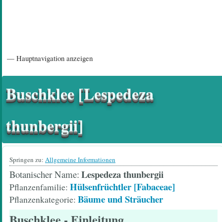
Hauptnavigation
— Hauptnavigation anzeigen
Startseite
Einführungsartikel
Diskussionsforum
Hilfeseiten/ Impressum
Buschklee [Lespedeza
thunbergii]
Springen zu:
Allgemeine Informationen
Lespedeza thunbergii
Botanischer Name
Hülsenfrüchtler [Fabaceae]
Pflanzenfamilie
Bäume und Sträucher
Pflanzenkategorie
Buschklee
- Einleitung