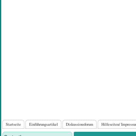
Direkt
zum
Inhalt
Hauptnavigation
Startseite
Einführungsartikel
Diskussionsforum
Hilfeseiten/ Impress