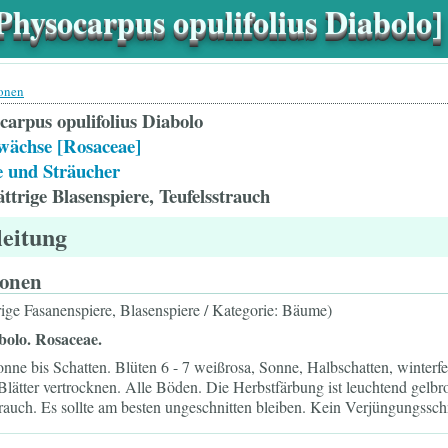
Physocarpus opulifolius Diabolo]
ionen
carpus opulifolius Diabolo
wächse [Rosaceae]
 und Sträucher
ttrige Blasenspiere, Teufelsstrauch
leitung
ionen
trige Fasanenspiere, Blasenspiere / Kategorie: Bäume)
bolo.
Rosaceae.
nne bis Schatten. Blüten 6 - 7 weißrosa, Sonne, Halbschatten, winterfes
ätter vertrocknen. Alle Böden. Die Herbstfärbung ist leuchtend gelbrot.
auch. Es sollte am besten ungeschnitten bleiben. Kein Verjüngungsschn