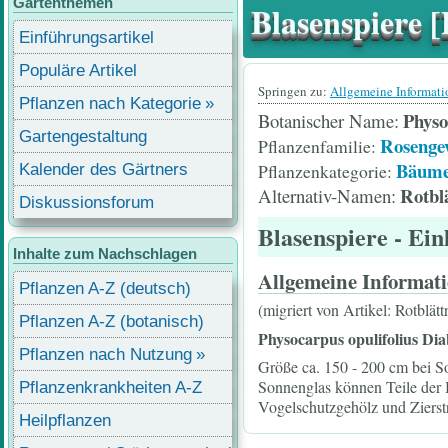
Gartenthemen
Blasenspiere [
Einführungsartikel
Populäre Artikel
Springen zu:
Allgemeine Informat
Pflanzen nach Kategorie
Physo
Botanischer Name
Gartengestaltung
Rosenge
Pflanzenfamilie
Bäume
Pflanzenkategorie
Kalender des Gärtners
Rotblä
Alternativ-Namen
Diskussionsforum
Blasenspiere
- Ein
Inhalte zum Nachschlagen
Allgemeine Informat
Pflanzen A-Z (deutsch)
(migriert von Artikel: Rotblät
Pflanzen A-Z (botanisch)
Physocarpus opulifolius Dia
Pflanzen nach Nutzung
Größe ca. 150 - 200 cm bei So
Sonnenglas können Teile der Bl
Pflanzenkrankheiten A-Z
Vogelschutzgehölz und Zierstr
Heilpflanzen