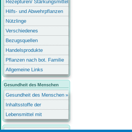
Rezepturen/ Stärkungsmittel
Hilfs- und Abwehrpflanzen
Nützlinge
Verschiedenes
Bezugsquellen
Handelsprodukte
Pflanzen nach bot. Familie
Allgemeine Links
Gesundheit des Menschen
Gesundheit des Menschen
Inhaltsstoffe der
Lebensmittel
Lebensmittel mit
Inhaltsstoffen
Benutzermenü