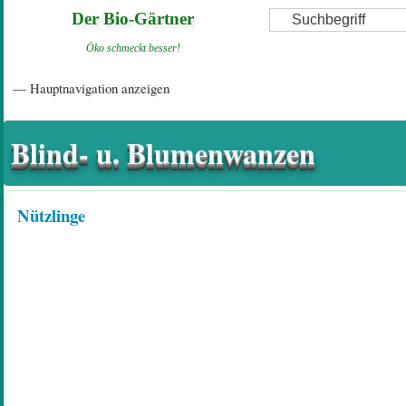
Direkt
Suche
Der Bio-Gärtner
zum
Öko schmeckt besser!
Inhalt
Hauptnavigation
— Hauptnavigation anzeigen
Startseite
Einführungsartikel
Diskussionsforum
Hilfeseiten/ Impressum
Blind- u. Blumenwanzen
Nützlinge