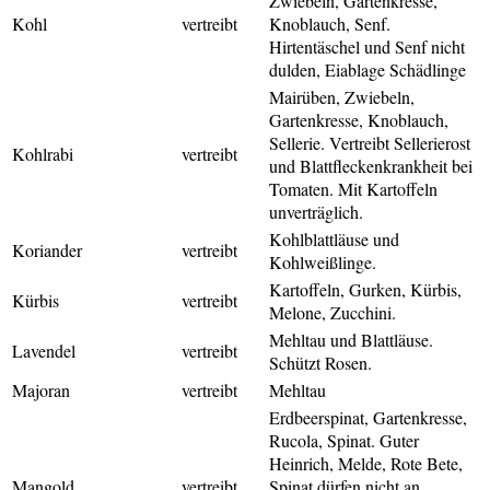
Zwiebeln, Gartenkresse,
Kohl
vertreibt
Knoblauch, Senf.
Hirtentäschel und Senf nicht
dulden, Eiablage Schädlinge
Mairüben, Zwiebeln,
Gartenkresse, Knoblauch,
Sellerie. Vertreibt Sellerierost
Kohlrabi
vertreibt
und Blattfleckenkrankheit bei
Tomaten. Mit Kartoffeln
unverträglich.
Kohlblattläuse und
Koriander
vertreibt
Kohlweißlinge.
Kartoffeln, Gurken, Kürbis,
Kürbis
vertreibt
Melone, Zucchini.
Mehltau und Blattläuse.
Lavendel
vertreibt
Schützt Rosen.
Majoran
vertreibt
Mehltau
Erdbeerspinat, Gartenkresse,
Rucola, Spinat. Guter
Heinrich, Melde, Rote Bete,
Mangold
vertreibt
Spinat
dürfen nicht an