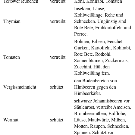
Teltower Rübchen
vertreibt
Kohl, Kohlrabi, Tomaten
Insekten, Läuse,
Kohlweißlinge, Rehe und
Thymian
vertreibt
Schnecken. Ungünstig sind
Rote Bete, Frühkartoffeln und
Porree.
Bohnen, Erbsen, Fenchel,
Gurken, Kartoffeln, Kohlrabi,
Rote Bete, Rotkohl,
Tomaten
vertreibt
Sonnenblumen, Zuckermais,
Zucchini. Hält den
Kohlweißling fern.
den Bodenbereich von
Vergissmeinnicht
schützt
Himbeeren gegen den
Himbeerkäfer.
schwarze Johannisbeeren vor
Säulenrost, vertreibt Ameisen,
Brombeermilben, Erdflöhe,
Wermut
schützt
Läuse, Maulwürfe, Milben,
Motten, Raupen, Schnecken,
Spinnen. Schützt vor