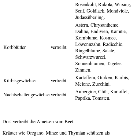
Rosenkohl, Rukola, Wirsing,
Senf, Goldlack, Mondviole,
Judassilberling.
Astern, Chrysantheme,
Dahlie, Endivien, Kamille,
Kornblume, Kosmee,
Löwennzahn, Radicchio,
Korbblütler
vertreibt
Ringelblume, Salate,
Schwarzwurzel,
Sonnenblumen, Tagetes,
Zinnien.
Kartoffeln, Gurken, Kürbis,
Kürbisgewächse
vertreibt
Melone, Zucchini.
Aubergine, Chili, Kartoffel,
Nachtschattengewächse
vertreibt
Paprika, Tomaten.
Dost vertreibt die Ameisen vom Beet.
Kräuter wie Oregano, Minze und Thymian schützen als