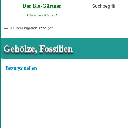
Direkt
Suche
Der Bio-Gärtner
zum
Öko schmeckt besser!
Inhalt
Hauptnavigation
— Hauptnavigation anzeigen
Startseite
Einführungsartikel
Diskussionsforum
Hilfeseiten/ Impressum
Gehölze, Fossilien
Bezugsquellen