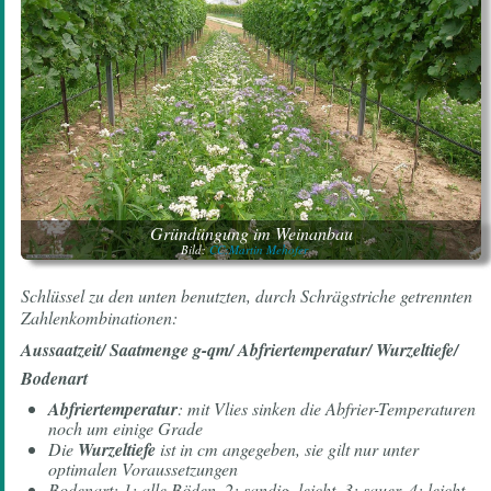
Gründüngung im Weinanbau
Bild:
CC:Martin Mehofer
Schlüssel zu den unten benutzten, durch Schrägstriche getrennten
Zahlenkombinationen:
Aussaatzeit/ Saatmenge g-qm/ Abfriertemperatur/ Wurzeltiefe/
Bodenart
Abfriertemperatur
: mit Vlies sinken die Abfrier-Temperaturen
noch um einige Grade
Die
Wurzeltiefe
ist in cm angegeben, sie gilt nur unter
optimalen Voraussetzungen
Bodenart: 1: alle Böden, 2: sandig, leicht, 3: sauer, 4: leicht-