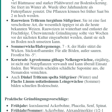
viel Blattmasse und starker Pfahlwurzel zur Bodenlockerung.
Sie friert im Winter ab. Wurde über Jahrhunderte als
Futterpflanze genutzt. Die Pflanzen können bei früher Saat bis
2 m hoch werden.
Rauweizen Triticum turgidum Süßgräser.
Sie ist eine fast
verschollene Art, die wesentlich üppiger ist als die heute
bekannten Weizen. Rauweizen ist winterhart und entlastet die
Fruchtfolge. Überwinternde Gründüngung sollte vier Wochen
vor der nächsten Kultur eingearbeitet werden, damit sie sich
im Boden noch umsetzen kann.
Sommerwicke/Hafergemenge
, 7 - 8, der Hafer stützt die
Wicken. Stickstoffsammler. Für alle Böden, außer sauren.
Frostfest bis -5°.
Kornrade Agrostemma githago Nelkengewächse,
,
einjährig
ist nicht mit Nutzpflanzen verwandt und kann überall Einsatz
finden. Ihre Wurzeln scheiden schädliche Saponine aus, die
Nematoden vernichten.
Dinkel
Triticum spelta Süßgräser
Auch
(Winter) und
Flachs
Linum usitatissimum Leingewächse
(Sommer)
bilden schnellen Bodenschutz.
Praktische Gründüngungsvorschläge:
F
rühjahr:
kurzdauernd Ackerbohne, Phacelia, Senf, Spinat.
Frühjahr/Sommer:
Ackerbohne, Alexandrinerklee (1/2-1