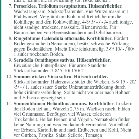
Perserklee.
Trifolium resupinatum. Hülsenfrüchtler.
Wächst langsam. Stickstoffsammler. Viel Wurzelmasse mit
Pfahlwurzel. Vergrämt um Kohl und Rettich herum die
Kohlfliege und den Kohlweißling. 4-8/ 5/ - / - /4 auch tonige,
nicht sandige, trockene, nasskalte. Bienenweide. Für
Baumscheiben von Beerensträuchern und Obstbäumen.
Ringelblume Calendula officinalis.
Korbblütler.
Fördert
Bodengesundheit (Nematoden), besitzt schwache Wirkung
gegen Bodenälchen. Macht Erde feinkrümelig. 3-9/ 10/ - / 80/
1 außer trockenen Böden.
Seradella Ornithopus sativus. Hülsenfrüchtler
.
Eiweißreiche Futterpflanze. Für arme Standorte.
Stickstoffsammler. 7-8/ 5-10/ 150/ 2.
Sommerwicken Vicia sativa.
Hülsenfrüchtler.
Stickstoffsammler. Haferzusatz stützt die Wicken. 5-8/ 15 - 20/
-5/ - / 1. außer sauer. Starke Unkrautunterdrückung durch
hohe Grünmassebildung. Sollte nicht vor oder nach Bohnen
und Erbsen angezeigt sein.
Sonnenblumen Helianthus annuus.
Korbblütler
. Lockern
den Boden tief auf, Wurzeln 2,75 m. Wachsen rasch, bilden
viel Grünmasse. Benötigen viel Wasser, tolerieren
Trockenheit. Helfen Bienen und Vögeln. Nematoden finden
keine Nahrung und werden dadurch vermindert. Vorteilhaft
vor Erbsen, Kartoffeln und nach Erdbeeren und Kohl. Nicht
vor Gurken, Paprika, Salat, Sellerie, Tomaten