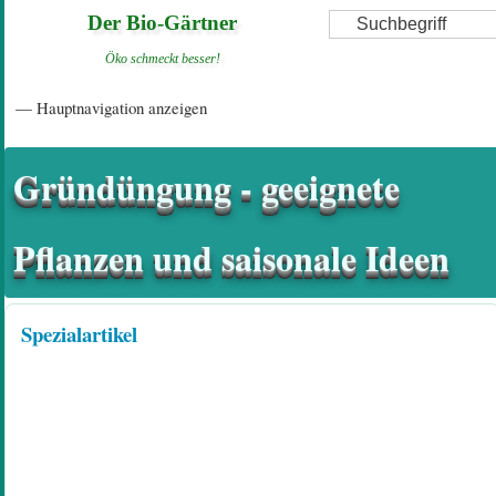
Direkt
Suche
Der Bio-Gärtner
zum
Öko schmeckt besser!
Inhalt
Hauptnavigation
— Hauptnavigation anzeigen
Startseite
Einführungsartikel
Diskussionsforum
Hilfeseiten/ Impressum
Gründüngung - geeignete
Pflanzen und saisonale Ideen
Spezialartikel