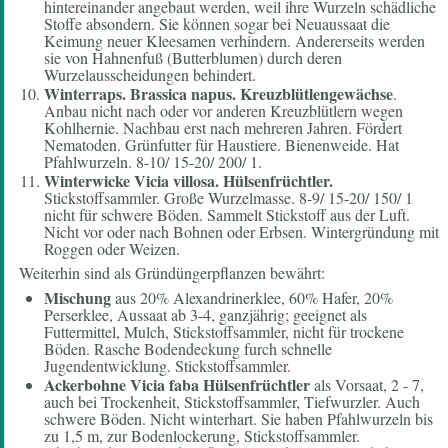
hintereinander angebaut werden, weil ihre Wurzeln schädliche
Stoffe absondern. Sie können sogar bei Neuaussaat die
Keimung neuer Kleesamen verhindern. Andererseits werden
sie von Hahnenfuß (Butterblumen) durch deren
Wurzelausscheidungen behindert.
Winterraps.
Brassica napus. Kreuzblütlengewächse
.
Anbau nicht nach oder vor anderen Kreuzblütlern wegen
Kohlhernie. Nachbau erst nach mehreren Jahren. Fördert
Nematoden. Grünfutter für Haustiere. Bienenweide. Hat
Pfahlwurzeln. 8-10/ 15-20/ 200/ 1.
Winterwicke Vicia villosa.
Hülsenfrüchtler.
Stickstoffsammler. Große Wurzelmasse. 8-9/ 15-20/ 150/ 1
nicht für schwere Böden. Sammelt Stickstoff aus der Luft.
Nicht vor oder nach Bohnen oder Erbsen. Wintergründung mit
Roggen oder Weizen.
Weiterhin sind als Gründüngerpflanzen bewährt:
Mischung
aus 20% Alexandrinerklee, 60% Hafer, 20%
Perserklee, Aussaat ab 3-4, ganzjährig; geeignet als
Futtermittel, Mulch, Stickstoffsammler, nicht für trockene
Böden. Rasche Bodendeckung furch schnelle
Jugendentwicklung. Stickstoffsammler.
Ackerbohne
Vicia faba Hülsenfrüchtler
als Vorsaat, 2 - 7,
auch bei Trockenheit, Stickstoffsammler, Tiefwurzler. Auch
schwere Böden. Nicht winterhart. Sie haben Pfahlwurzeln bis
zu 1,5 m, zur Bodenlockerung, Stickstoffsammler.