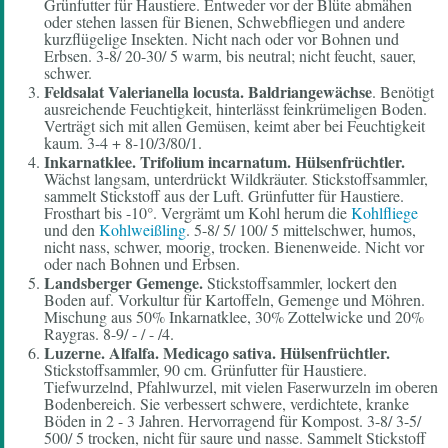
Grünfutter für Haustiere. Entweder vor der Blüte abmähen
oder stehen lassen für Bienen, Schwebfliegen und andere
kurzflügelige Insekten. Nicht nach oder vor Bohnen und
Erbsen. 3-8/ 20-30/ 5 warm, bis neutral; nicht feucht, sauer,
schwer.
Feldsalat Valerianella locusta.
Baldriangewächse
. Benötigt
ausreichende Feuchtigkeit, hinterlässt feinkrümeligen Boden.
Verträgt sich mit allen Gemüsen, keimt aber bei Feuchtigkeit
kaum. 3-4 + 8-10/3/80/1.
Inkarnatklee.
Trifolium incarnatum. Hülsenfrüchtler.
Wächst langsam, unterdrückt Wildkräuter. Stickstoffsammler,
sammelt Stickstoff aus der Luft. Grünfutter für Haustiere.
Frosthart bis -10°. Vergrämt um Kohl herum die
Kohlfliege
und den
Kohlweißling
. 5-8/ 5/ 100/ 5 mittelschwer, humos,
nicht nass, schwer, moorig, trocken. Bienenweide. Nicht vor
oder nach Bohnen und Erbsen.
Landsberger
Gemenge.
Stickstoffsammler, lockert den
Boden auf. Vorkultur für Kartoffeln, Gemenge und Möhren.
Mischung aus 50% Inkarnatklee, 30% Zottelwicke und 20%
Raygras. 8-9/ - / - /4.
Luzerne.
Alfalfa. Medicago sativa. Hülsenfrüchtler.
Stickstoffsammler, 90 cm. Grünfutter für Haustiere.
Tiefwurzelnd, Pfahlwurzel, mit vielen Faserwurzeln im oberen
Bodenbereich. Sie verbessert schwere, verdichtete, kranke
Böden in 2 - 3 Jahren. Hervorragend für Kompost. 3-8/ 3-5/
500/ 5 trocken, nicht für saure und nasse. Sammelt Stickstoff