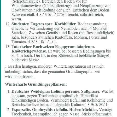
(Sclerotiniafäule). Bereiten den Boden vor für
Wildblumenwiese (Nährstoffentzug) und Neupflanzung von
Obstbäumen nach Rodung der alten. Entziehen dem Boden
Schwermetall. 4-8 / 3-5/ - / 275/ 1 feucht, nährstoffreich,
warm.
Studenten Tagetes spec.
Korbblütler.
Bodengesundung,
erhebliche Verminderung der Nematoden nach 4 Monaten
Standzeit. Zwischen Gemüse und Rosen (bei Rosenmüdigkeit)
säen, besonders zwischen Kartoffeln, Möhren, Porree und
Tomaten. 4-8/ 8-10/ - / - / 1.
Tatarischer Buchweizen Fagopyrum tataricum.
Knöterichgewächse.
Er wird bei besseren Bedingungen bis
zu 2 m hoch. Der bis in den Blütenstand beblätterte Stängel
bildet viel Masse.
1
Bei den heutigen, milderen Wintertemperaturen ist es nicht
unbedingt sicher, dass die genannten Gründüngerpflanzen
wirklich erfrieren.
Winterharte Gründüngerpflanzen:
Deutsches
Weidelgras Lolium perenne
Süßgräser.
.
Wächst
langsam, gegen Trockenheit empfindlich. Hinterlässt
feinkrümeligen Boden. Vermindert Befall mit Kohlhernie und
Rettichschwärze bei nachfolgenden Kulturen. 8-9/ 5/ 80/ 1.
Esparsette.
Onobrychis vicifolia.
Hülsenfrüchtler.
Verträgt
Trockenheit, ist empfindlich gegen Nässe. Stickstoffsammler.