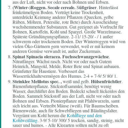
aus der Luft, nicht vor oder nach Bohnen und Erbsen.
(Winter-)Roggen.
Secale cereale.
üßgräser
S
. Hinterlässt
feinkrümeligen Boden. Verträgt keine Trockenheit,
unterdrückt Keimung anderer Pflanzen (Quecken, gelbe
Rüben, Möhren, Petersilie, rote Bete) durch Ausscheidung
wuchshemmender Substanzen. Gut geeignet als Vorfrucht für
Bohnen, Kartoffeln, Kohl und Spargel. Große Wurzelmasse.
Späteste Gründüngungspflanze. 2-11/ 15-20/ - / 1 außer
schwerem oder trockenem Boden. Der Winterroggen wird von
vielen Öko-Gärtnern gern verwendet, weil er mit keinem
anderen Gemüse verwandt ist, außer Zuckermais.
Spinat Spinacia oleracea.
Fuchsschwanzgewächse
.
Nitratfänger. Wächst rasch. Nicht vor oder nach Gutem
Heinrich, Mangold, Melde, Roter Bete und Spinat anbauen.
Grünfutter für Haustiere. Verbessert das
Wasserrückhaltevermögen des Humus. 2-4 + 7-9/ 5/ 80/ 1.
Steinklee
Melilotus spec. ,
Hülsenfrüchtler
weiß und gelb.
.
Bienenfutterpflanze. Stickstoffsammler, benötigt wenig
Wasser, durchlüftet den Boden. Bedeckt schnell lückenlos den
Boden. Sammelt Stickstoff aus der Luft, nicht vor oder nach
Bohnen und Erbsen. Pionierpflanze mit Pfahlwurzeln, samt
sich leicht aus. Vertreibt Mäuse (weiß). Für Baumscheiben.
Bienenweide, auch für Schwebfliegen und Bläulingsfalter.
Vergrämt um Kohl herum die
Kohlfliege und den
Kohlweißling
. 3-9/ 5-10/ 300/ 5 trocken, sandig, steinig, nicht
sauer und humos. - Alle Kleearten sollten nicht zu oft