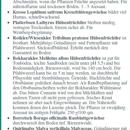
Abschneiden, wenn die Pflanzen Früchte angesetzt haben. Für
nährstoffarme und trockenen Böden. 3 - 5 Aussaat.
Kresse
Lepidium sativum Kreuzblütengewächse
bildet viel
Humus, schnellwachsend.
Platterbsen
Lathyrus Hülsenfrüchtler
bleiben niedrig,
vertragen Trockenheit, frieren sicher ab. Für
Weinbergsbegrünung.
Rotklee/Wiesenklee
Trifolium pratense Hülsenfrüchtler
ist
frosthart. Mehrjährige Gründünger- und Futterpflanze mit
Pfahlwurzel. Stickstoffbildend. Erhöht merklich den
Gareanteil im Boden.
Bokharaklee
Melilotus albus Hülsenfrüchtler
ist gut für
Tonböden, leichte Sandböden (nicht unter pH 5,5) und bei
Bodenmüdigkeit. Bienenweide, wird bis 140 cm hoch. Die
Pfahlwurzel kann bis zu 5 m lang werden, sie durchbricht
Pflugsohle und Steinbildungen. Getreide, Hackfrüchte und
Obstbäume gedeihen danach besser. Als Randbepflanzung auf
den Obstbaumscheiben wehrt der Bokharaklee Wühlmäuse
ab. Das bittere Cumarin wird von den Milchkühen und
anderen Tieren oft nicht gern gefressen, frisches Kraut
nehmen sie aber nach Eingewöhnung an. Die Nährstoffe
kommen denen der Luzerne gleich. Die Pflanze ist zweijährig.
Aussaat im zeitigen Frühjahr, 250 g/100 qm.
Borretsch
Borago officinalis
Raublattgewächse
durchwurzelt den Boden tief. Bienenweide.
Quirlmalve Malva verticillata Malvaceae.
Gründüngung mit