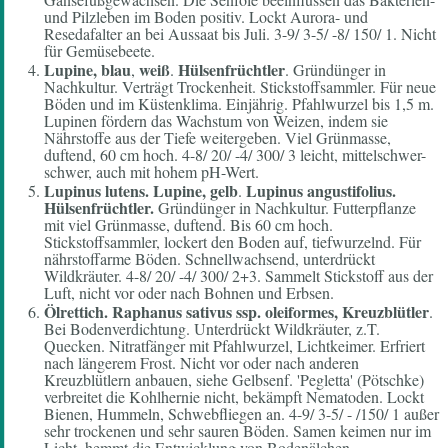
und Pilzleben im Boden positiv. Lockt Aurora- und
Resedafalter an bei Aussaat bis Juli. 3-9/ 3-5/ -8/ 150/ 1. Nicht
für Gemüsebeete.
Lupine, blau
weiß
Hülsenfrüchtler
,
.
. Gründünger in
Nachkultur. Verträgt Trockenheit. Stickstoffsammler. Für neue
Böden und im Küstenklima. Einjährig. Pfahlwurzel bis 1,5 m.
Lupinen fördern das Wachstum von Weizen, indem sie
Nährstoffe aus der Tiefe weitergeben. Viel Grünmasse,
duftend, 60 cm hoch. 4-8/ 20/ -4/ 300/ 3 leicht, mittelschwer-
schwer, auch mit hohem pH-Wert.
Lupinus lutens. Lupine, gelb
Lupinus angustifolius.
.
Hülsenfrüchtler.
Gründünger in Nachkultur. Futterpflanze
mit viel Grünmasse, duftend. Bis 60 cm hoch.
Stickstoffsammler, lockert den Boden auf, tiefwurzelnd. Für
nährstoffarme Böden. Schnellwachsend, unterdrückt
Wildkräuter. 4-8/ 20/ -4/ 300/ 2+3. Sammelt Stickstoff aus der
Luft, nicht vor oder nach Bohnen und Erbsen.
Ölrettich.
Raphanus sativus ssp. oleiformes,
Kreuzblütler
.
Bei Bodenverdichtung. Unterdrückt Wildkräuter, z.T.
Quecken. Nitratfänger mit Pfahlwurzel, Lichtkeimer. Erfriert
nach längerem Frost. Nicht vor oder nach anderen
Kreuzblütlern anbauen, siehe Gelbsenf. 'Pegletta' (Pötschke)
verbreitet die Kohlhernie nicht, bekämpft Nematoden. Lockt
Bienen, Hummeln, Schwebfliegen an. 4-9/ 3-5/ - /150/ 1 außer
sehr trockenen und sehr sauren Böden. Samen keimen nur im
Licht, hemmt die Entwicklung von Bodenälchen.