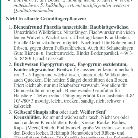
mittelschwer, 5: kalkhaltig; evt. mit nachfolgenden weiteren
Qualitätsmerkmalen
Nicht frostharte Gründüngerpflanzen:
Bienenfreund
Phacelia tanacetifolia
Raublattgewächse
,
.
Unterdrückt Wildkräuter. Nitratfänger. Flachwurzler mit vielen
feinen Wurzeln. Wächst rasch. Überträgt keine Krankheiten.
Für alle Gemüsekulturen möglich. Nachfrucht für Bohnen und
Erbsen, gegen deren Fußkrankheiten. Auch für Schattenlagen.
Gute Bienen- u. Insektenweide. Bindet Bodenpartikel. 4-9/ 3-
5/ -8/ 80/ 1, nicht nasskalt.
Buchweizen Fagopyrum spec.
Fagopyrum esculentum,
,
Knöterichgewächse
. Breitwürfig aussäen, er keimt innerhalb
von 3 - 5 Tagen und wächst rasch, unterdrückt Wildkräuter,
auch Quecken. Die hohlen Stängel durchlüften den Boden.
Friert leicht ab, nur mit Rhabarber verwandt. Vor allem für
Gemüsekulturen möglich. Bienenweide. Grünfutter für
Haustiere. Tiefwurzelnd. Düngung erhöht Kornausbeute. 4-8/
10/ -/80/ 3 moorig, leicht, trocken, sandig, nicht schwer +
kalkreich.
Gelbsenf Sinapis alba
Weißer Senf
oder auch
,
Kreuzblütler.
Keimt und wächst sehr rasch. Nicht vor oder
nach anderen Kreuzblütlern Kohl, Kresse, Rauke, Radies,
Raps, (Meer-)Rettich. Pfahlwurzel, große Wurzelmasse, macht
den Boden locker. Bekämpft Nematoden bei Rüben- und
Gänsefußgewächsen. Die Senföle beeinflussen das Bakterien-