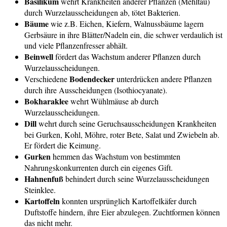
Basilikum
wehrt Krankheiten anderer Pflanzen (Mehltau)
durch Wurzelausscheidungen ab, tötet Bakterien.
Bäume
wie z.B. Eichen, Kiefern, Walnussbäume lagern
Gerbsäure in ihre Blätter/Nadeln ein, die schwer verdaulich ist
und viele Pflanzenfresser abhält.
Beinwell
fördert das Wachstum anderer Pflanzen durch
Wurzelausscheidungen.
Bodendecker
Verschiedene
unterdrücken andere Pflanzen
durch ihre Ausscheidungen (Isothiocyanate).
Bokharaklee
wehrt Wühlmäuse ab durch
Wurzelausscheidungen.
Dill
wehrt durch seine Geruchsausscheidungen Krankheiten
bei Gurken, Kohl, Möhre, roter Bete, Salat und Zwiebeln ab.
Er fördert die Keimung.
Gurken
hemmen das Wachstum von bestimmten
Nahrungskonkurrenten durch ein eigenes Gift.
Hahnenfuß
behindert durch seine Wurzelausscheidungen
Steinklee.
Kartoffeln
konnten ursprünglich Kartoffelkäfer durch
Duftstoffe hindern, ihre Eier abzulegen. Zuchtformen können
das nicht mehr.