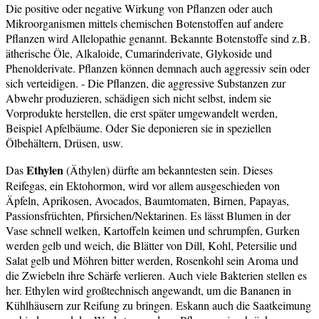
Die positive oder negative Wirkung von Pflanzen oder auch
Mikroorganismen mittels chemischen Botenstoffen auf andere
Pflanzen wird Allelopathie genannt. Bekannte Botenstoffe sind z.B.
ätherische Öle, Alkaloide, Cumarinderivate, Glykoside und
Phenolderivate. Pflanzen können demnach auch aggressiv sein oder
sich verteidigen. - Die Pflanzen, die aggressive Substanzen zur
Abwehr produzieren, schädigen sich nicht selbst, indem sie
Vorprodukte herstellen, die erst später umgewandelt werden,
Beispiel Apfelbäume. Oder Sie deponieren sie in speziellen
Ölbehältern, Drüsen, usw.
Ethylen
Das
(Äthylen) dürfte am bekanntesten sein. Dieses
Reifegas, ein Ektohormon, wird vor allem ausgeschieden von
Äpfeln, Aprikosen, Avocados, Baumtomaten, Birnen, Papayas,
Passionsfrüchten, Pfirsichen/Nektarinen. Es lässt Blumen in der
Vase schnell welken, Kartoffeln keimen und schrumpfen, Gurken
werden gelb und weich, die Blätter von Dill, Kohl, Petersilie und
Salat gelb und Möhren bitter werden, Rosenkohl sein Aroma und
die Zwiebeln ihre Schärfe verlieren. Auch viele Bakterien stellen es
her. Ethylen wird großtechnisch angewandt, um die Bananen in
Kühlhäusern zur Reifung zu bringen. Eskann auch die Saatkeimung