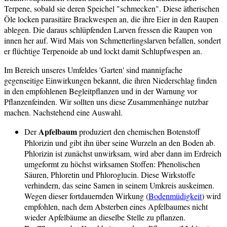
Terpene, sobald sie deren Speichel "schmecken". Diese ätherischen
Öle locken parasitäre Brackwespen an, die ihre Eier in den Raupen
ablegen. Die daraus schlüpfenden Larven fressen die Raupen von
innen her auf. Wird Mais von Schmetterlingslarven befallen, sondert
er flüchtige Terpenoide ab und lockt damit Schlupfwespen an.
Im Bereich unseres Umfeldes 'Garten' sind mannigfache
gegenseitige Einwirkungen bekannt, die ihren Niederschlag finden
in den empfohlenen Begleitpflanzen und in der Warnung vor
Pflanzenfeinden. Wir sollten uns diese Zusammenhänge nutzbar
machen. Nachstehend eine Auswahl.
Apfelbaum
Der
produziert den chemischen Botenstoff
Phlorizin und gibt ihn über seine Wurzeln an den Boden ab.
Phlorizin ist zunächst unwirksam, wird aber dann im Erdreich
umgeformt zu höchst wirksamen Stoffen: Phenolischen
Säuren, Phloretin und Phloroglucin. Diese Wirkstoffe
verhindern, das seine Samen in seinem Umkreis auskeimen.
Wegen dieser fortdauernden Wirkung (
Bodenmüdigkeit
) wird
empfohlen, nach dem Absterben eines Apfelbaumes nicht
wieder Apfelbäume an dieselbe Stelle zu pflanzen.