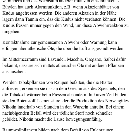
verhindern und das Wachstum anderer Pflanzen einschränken. -
Ethylen hat auch Alarmfunktion, z.B. wenn Akazienblätter von
Kudus angefressen werden. Die anderen Akazien in der Nähe
lagern dann Tannin ein, das die Kudus nicht verdauen können. Die
Kudus fressen immer gegen den Wind, um diese Abwehrreaktion zu
umgehen.
Kontaktnahme zur gemeinsamen Abwehr oder Warnung kann
erfolgen über ätherische Öle, die über die Luft ausgesandt werden.
Im Mittelmeerraum sind Lavendel, Macchia, Oregano, Salbei dafür
bekannt, dass sie sich mittels ätherischer Öle mit anderen Pflanzen
austauschen.
Werden Tabakpflanzen von Raupen befallen, die die Blätter
anfressen, erkennen sie das an dem Geschmack des Speichels, den
die Tabakschwärmer beim Fressen absondern. In kurzer Zeit bilden
sie den Botenstoff Jasmonsäure, der die Produktion des Nervengiftes
Nikotin innerhalb von Stunden in den Wurzeln antreibt. Bei einem
nachfolgenden Befall wird der tödliche Stoff noch schneller
gebildet. Nikotin macht die Läuse bewegungsunfähig.
Baumwollpflanzen bilden nach dem Befall von Eulenraupen