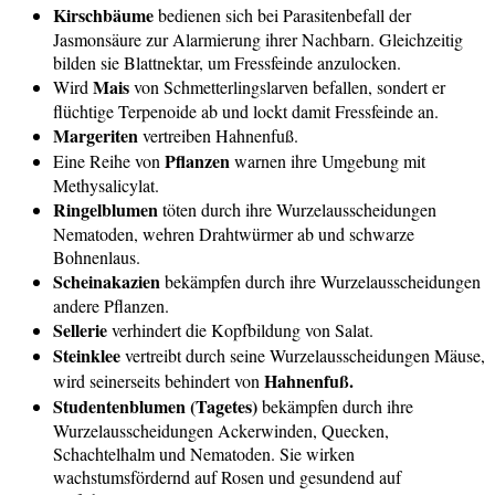
Kirschbäume
bedienen sich bei Parasitenbefall der
Jasmonsäure zur Alarmierung ihrer Nachbarn. Gleichzeitig
bilden sie Blattnektar, um Fressfeinde anzulocken.
Mais
Wird
von Schmetterlingslarven befallen, sondert er
flüchtige Terpenoide ab und lockt damit Fressfeinde an.
Margeriten
vertreiben Hahnenfuß.
Pflanzen
Eine Reihe von
warnen ihre Umgebung mit
Methysalicylat.
Ringelblumen
töten durch ihre Wurzelausscheidungen
Nematoden, wehren Drahtwürmer ab und schwarze
Bohnenlaus.
Scheinakazien
bekämpfen durch ihre Wurzelausscheidungen
andere Pflanzen.
Sellerie
verhindert die Kopfbildung von Salat.
Steinklee
vertreibt durch seine Wurzelausscheidungen Mäuse,
Hahnenfuß.
wird seinerseits behindert von
Studentenblumen (Tagetes)
bekämpfen durch ihre
Wurzelausscheidungen Ackerwinden, Quecken,
Schachtelhalm und Nematoden. Sie wirken
wachstumsfördernd auf Rosen und gesundend auf