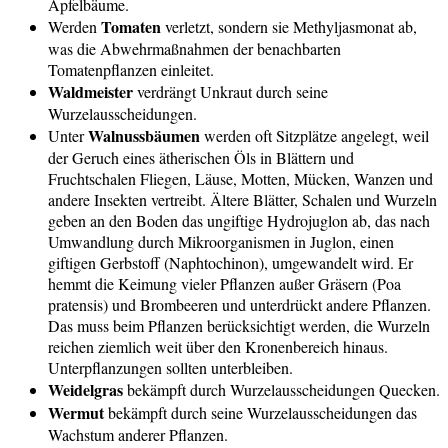
Apfelbäume.
Tomaten
Werden
verletzt, sondern sie Methyljasmonat ab,
was die Abwehrmaßnahmen der benachbarten
Tomatenpflanzen einleitet.
Waldmeister
verdrängt Unkraut durch seine
Wurzelausscheidungen.
Walnussbäumen
Unter
werden oft Sitzplätze angelegt, weil
der Geruch eines ätherischen Öls in Blättern und
Fruchtschalen Fliegen, Läuse, Motten, Mücken, Wanzen und
andere Insekten vertreibt. Ältere Blätter, Schalen und Wurzeln
geben an den Boden das ungiftige Hydrojuglon ab, das nach
Umwandlung durch Mikroorganismen in Juglon, einen
giftigen Gerbstoff (Naphtochinon), umgewandelt wird. Er
hemmt die Keimung vieler Pflanzen außer Gräsern (Poa
pratensis) und Brombeeren und unterdrückt andere Pflanzen.
Das muss beim Pflanzen berücksichtigt werden, die Wurzeln
reichen ziemlich weit über den Kronenbereich hinaus.
Unterpflanzungen sollten unterbleiben.
Weidelgras
bekämpft durch Wurzelausscheidungen Quecken.
Wermut
bekämpft durch seine Wurzelausscheidungen das
Wachstum anderer Pflanzen.