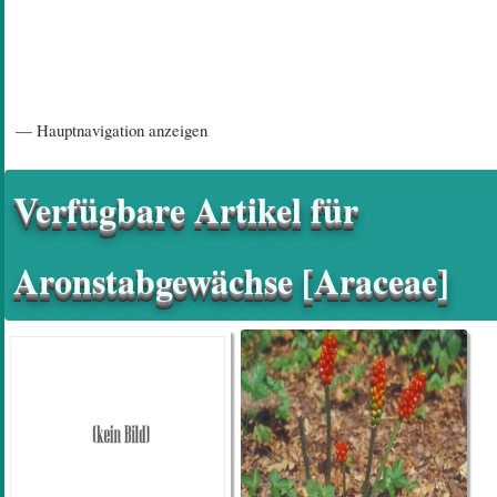
Hauptnavigation
— Hauptnavigation anzeigen
Startseite
Einführungsartikel
Diskussionsforum
Hilfeseiten/ Impressum
Verfügbare Artikel für
Aronstabgewächse [Araceae]