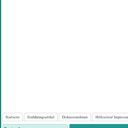
Direkt
zum
Inhalt
Hauptnavigation
Startseite
Einführungsartikel
Diskussionsforum
Hilfeseiten/ Impress