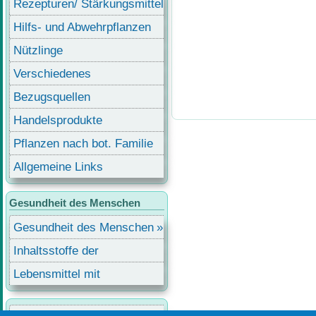
Rezepturen/ Stärkungsmittel
Hilfs- und Abwehrpflanzen
Nützlinge
Verschiedenes
Bezugsquellen
Handelsprodukte
Pflanzen nach bot. Familie
Allgemeine Links
Gesundheit des Menschen
Gesundheit des Menschen
Inhaltsstoffe der
Lebensmittel
Lebensmittel mit
Inhaltsstoffen
Benutzermenü