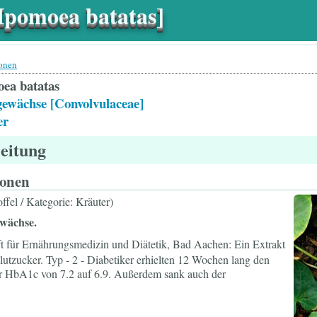
[Ipomoea batatas]
ionen
ea batatas
ewächse [Convolvulaceae]
er
leitung
ionen
offel / Kategorie: Kräuter)
wächse.
t für Ernährungsmedizin und Diätetik, Bad Aachen: Ein Extrakt
lutzucker. Typ - 2 - Diabetiker erhielten 12 Wochen lang den
der HbA1c von 7.2 auf 6.9. Außerdem sank auch der