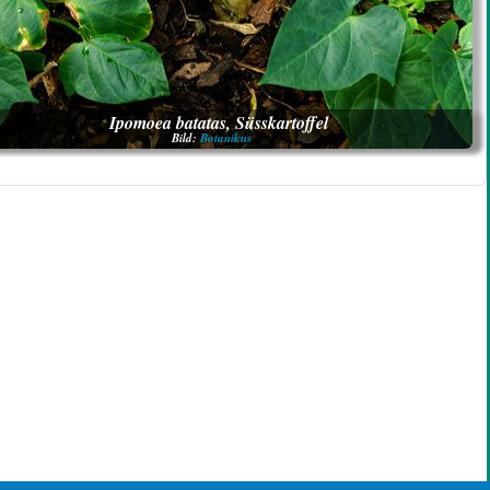
Ipomoea batatas, Süsskartoffel
Bild:
Botanikus