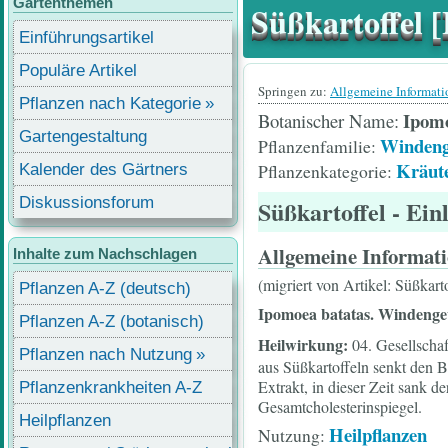
Gartenthemen
Süßkartoffel 
Einführungsartikel
Populäre Artikel
Springen zu:
Allgemeine Informat
Pflanzen nach Kategorie
Ipomo
Botanischer Name
Gartengestaltung
Windeng
Pflanzenfamilie
Kräut
Pflanzenkategorie
Kalender des Gärtners
Diskussionsforum
Süßkartoffel
- Ein
Allgemeine Informat
Inhalte zum Nachschlagen
(migriert von Artikel: Süßkart
Pflanzen A-Z (deutsch)
Ipomoea batatas.
Windenge
Pflanzen A-Z (botanisch)
Heilwirkung:
04. Gesellschaf
Pflanzen nach Nutzung
aus Süßkartoffeln senkt den B
Extrakt, in dieser Zeit sank 
Pflanzenkrankheiten A-Z
Gesamtcholesterinspiegel.
Heilpflanzen
Heilpflanzen
Nutzung