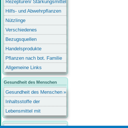
Rezepturen/ Stärkungsmittel
Hilfs- und Abwehrpflanzen
Nützlinge
Verschiedenes
Bezugsquellen
Handelsprodukte
Pflanzen nach bot. Familie
Allgemeine Links
Gesundheit des Menschen
Gesundheit des Menschen
Inhaltsstoffe der
Lebensmittel
Lebensmittel mit
Inhaltsstoffen
Benutzermenü