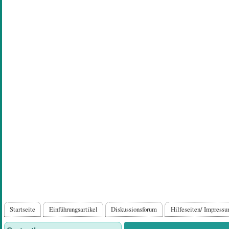
Direkt
zum
Inhalt
Hauptnavigation
Startseite
Einführungsartikel
Diskussionsforum
Hilfeseiten/ Impress