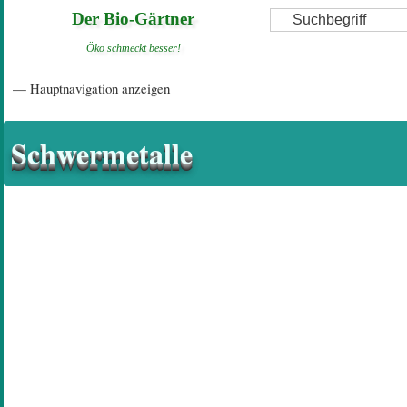
Direkt
Suche
Der Bio-Gärtner
zum
Öko schmeckt besser!
Inhalt
Hauptnavigation
— Hauptnavigation anzeigen
Startseite
Einführungsartikel
Diskussionsforum
Hilfeseiten/ Impressum
Schwermetalle