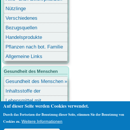
Nützlinge
Verschiedenes
Bezugsquellen
Handelsprodukte
Pflanzen nach bot. Familie
Allgemeine Links
Gesundheit des Menschen
Gesundheit des Menschen
Inhaltsstoffe der
Lebensmittel
Lebensmittel mit
Auf dieser Seite werden Cookies verwendet.
Inhaltsstoffen
Durch das Fortsetzen der Benutzung dieser Seite, stimmen Sie der Benutzung von
Benutzermenü
Anmelden
Cookies zu.
Weitere Informationen