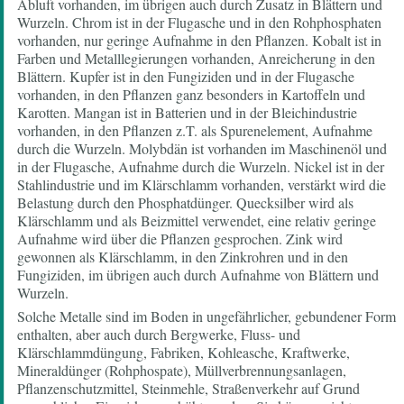
Abluft vorhanden, im übrigen auch durch Zusatz in Blättern und
Wurzeln. Chrom ist in der Flugasche und in den Rohphosphaten
vorhanden, nur geringe Aufnahme in den Pflanzen. Kobalt ist in
Farben und Metalllegierungen vorhanden, Anreicherung in den
Blättern. Kupfer ist in den Fungiziden und in der Flugasche
vorhanden, in den Pflanzen ganz besonders in Kartoffeln und
Karotten. Mangan ist in Batterien und in der Bleichindustrie
vorhanden, in den Pflanzen z.T. als Spurenelement, Aufnahme
durch die Wurzeln. Molybdän ist vorhanden im Maschinenöl und
in der Flugasche, Aufnahme durch die Wurzeln. Nickel ist in der
Stahlindustrie und im Klärschlamm vorhanden, verstärkt wird die
Belastung durch den Phosphatdünger. Quecksilber wird als
Klärschlamm und als Beizmittel verwendet, eine relativ geringe
Aufnahme wird über die Pflanzen gesprochen. Zink wird
gewonnen als Klärschlamm, in den Zinkrohren und in den
Fungiziden, im übrigen auch durch Aufnahme von Blättern und
Wurzeln.
Solche Metalle sind im Boden in ungefährlicher, gebundener Form
enthalten, aber auch durch Bergwerke, Fluss- und
Klärschlammdüngung, Fabriken, Kohleasche, Kraftwerke,
Mineraldünger (Rohphospate), Müllverbrennungsanlagen,
Pflanzenschutzmittel, Steinmehle, Straßenverkehr auf Grund