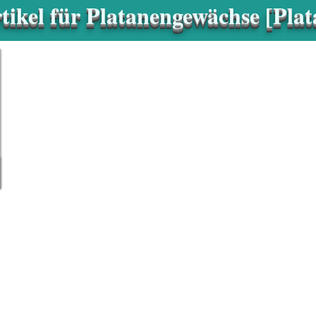
tikel für Platanengewächse [Plat