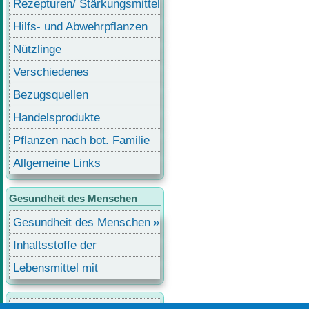
Rezepturen/ Stärkungsmittel
Hilfs- und Abwehrpflanzen
Nützlinge
Verschiedenes
Bezugsquellen
Handelsprodukte
Pflanzen nach bot. Familie
Allgemeine Links
Gesundheit des Menschen
Gesundheit des Menschen
Inhaltsstoffe der
Lebensmittel
Lebensmittel mit
Inhaltsstoffen
Benutzermenü