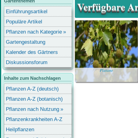
Gartenthemen
Verfügbare Ar
Einführungsartikel
Populäre Artikel
Pflanzen nach Kategorie
Gartengestaltung
Kalender des Gärtners
Diskussionsforum
Platane
Inhalte zum Nachschlagen
Pflanzen A-Z (deutsch)
Pflanzen A-Z (botanisch)
Pflanzen nach Nutzung
Pflanzenkrankheiten A-Z
Heilpflanzen