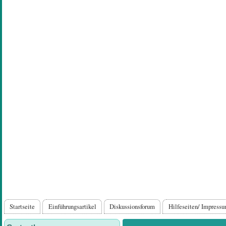
Direkt
zum
Inhalt
Hauptnavigation
Startseite
Einführungsartikel
Diskussionsforum
Hilfeseiten/ Impress