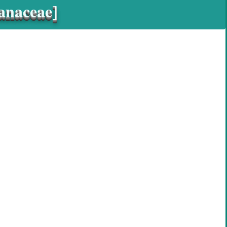
anaceae]