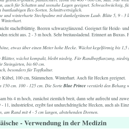
ten, auch für Schatten und seenahe Lagen geeignet. Schwachwüchsig, für
 buntlaubigen Ilex-Sorten. Schnittverträglich.
e und winterharte Stechpalme mit dunkelgrünem Laub. Blüte 5, 9 - 3 le
 Winterhart.
st nicht stachelblättrig. Beeren schwarzglänzend. Geeignet für Heide- un
oden reicht aus. 2 - 3 m hoch. Sehr breitausladend. Erinnert an Buxus. 
schöne, etwas über einen Meter hohe Hecke. Wächst kegelförmig bis 1,5 m
 Blätter, wächst kompakt, bleibt niedrig. Für Randbepflanzung, niedri
ür Steingärten, bis 60 cm.
uch, besonders für Topfkultur.
r Kübel, 100 cm, Stämmchen. Winterhart. Auch für Hecken geeignet.
 150 cm. 100 - 125 cm. Die Sorte
Blue Prince
verstärkt den Behang we
am bis 4 m hoch, zunächst ziemlich breit, dann sehr aufrecht und zuwei
9 - 11, industriefest, ergibt fast undurchdringliche Hecken, auch als Ei
 cm, am Rand mit 4 - 5 cm langen, abstehenden Dornen.
äische
- Verwendung in der Medizin