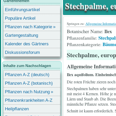
Gartenthemen
Stechpalme, eu
Einführungsartikel
Populäre Artikel
Springen zu:
Allgemeine Informat
Pflanzen nach Kategorie
Ilex
Botanischer Name
Gartengestaltung
Stechpal
Pflanzenfamilie
Bäume
Pflanzenkategorie
Kalender des Gärtners
Diskussionsforum
Stechpalme, europ
Allgemeine Informat
Inhalte zum Nachschlagen
Ilex aquifolium.
Einheimisc
Pflanzen A-Z (deutsch)
Die roten Früchte zieren noch
Pflanzen A-Z (botanisch)
Stechpalmen haben sehr unters
Pflanzen nach Nutzung
mit meist 4 Kernen. Höhe je 
Lärm und Staub ab. Die Beere
Pflanzenkrankheiten A-Z
männliche Pflanze setzen. Ste
Heilpflanzen
Schnitt ist kaum erforderlich