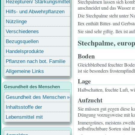
Stechpalmen lassen sich komb
Rezepturen/ Stärkungsmittel
anschneidet und das Wasser mi
Hilfs- und Abwehrpflanzen
Die Stechpalme steht unter Na
Nützlinge
Ilex enthält Bitter- und Gerbst
Sie sind sehr giftig. Ilex ist a
Verschiedenes
Stechpalme, europ
Bezugsquellen
Handelsprodukte
Boden
Pflanzen nach bot. Familie
Gleichbleibend feuchter Boden
ist sie besonders frostempfindl
Allgemeine Links
Lage
Gesundheit des Menschen
Halbschatten, feuchte Luft, w
Gesundheit des Menschen
Aufzucht
Inhaltsstoffe der
Sie müssen gut gegen diese k
Düngung vorzugsweise mit k
Lebensmittel
Lebensmittel mit
Immergrünes, meistens zweih
Inhaltsstoffen
selbstfruchtbare Sorten sind 
Benutzermenü