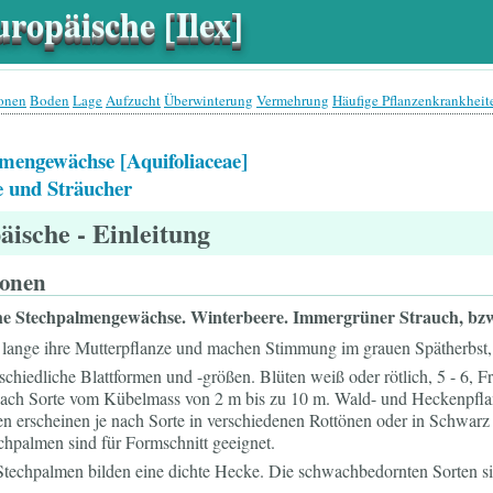
ropäische [Ilex]
ionen
Boden
Lage
Aufzucht
Überwinterung
Vermehrung
Häufige Pflanzenkrankheit
mengewächse [Aquifoliaceae]
 und Sträucher
äische
- Einleitung
ionen
he Stechpalmengewächse. Winterbeere. Immergrüner Strauch, bzw.
 lange ihre Mutterpflanze und machen Stimmung im grauen Spätherbst, 
chiedliche Blattformen und -größen. Blüten weiß oder rötlich, 5 - 6, Fr
nach Sorte vom Kübelmass von 2 m bis zu 10 m. Wald- und Heckenpflanz
n erscheinen je nach Sorte in verschiedenen Rottönen oder in Schwarz 
chpalmen sind für Formschnitt geeignet.
. Stechpalmen bilden eine dichte Hecke. Die schwachbedornten Sorten s