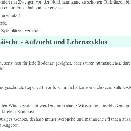
iniert mit Zweigen von der Nordmanntanne zu schönen Türkränzen binde
t einem Frischhaltemittel versetze.
turschutz !
offe.
uf Spielplätzen verboten.
äische
- Aufzucht und Lebenszyklus
, sonst fast für jede Bodenart geeignet, aber saurer, humusreicher, du
ich.
indgeschützte Lage, z.B. vor bzw. im Schatten von Gehölzen; kalte Ost
alten Winde gesichert werden durch starke Wässerung, anschließend gu
alkfreiem Kompost.
äusiges Gehölz, deshalb immer weibliche und männliche Pflanzen zu
im Angebot.