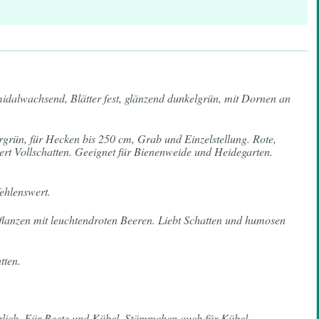
idalwachsend, Blätter fest, glänzend dunkelgrün, mit Dornen an
mergrün, für Hecken bis 250 cm, Grab und Einzelstellung. Rote,
rt Vollschatten. Geeignet für Bienenweide und Heidegarten.
ehlenswert.
Pflanzen mit leuchtendroten Beeren. Liebt Schatten und humosen
tten.
eiblich. Für Beete und Kübel, Stämmchen auch für Kübel.