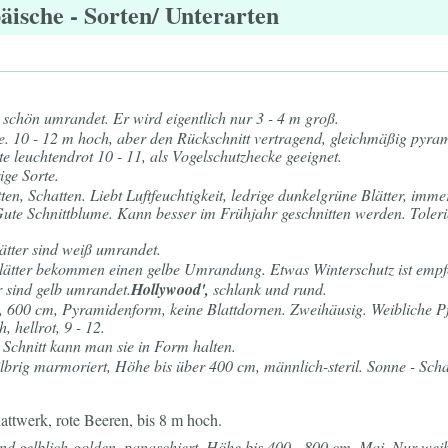
äische
- Sorten/ Unterarten
d schön umrandet. Er wird eigentlich nur 3 - 4 m groß.
. 10 - 12 m hoch, aber den Rückschnitt vertragend, gleichmäßig pyram
e leuchtendrot 10 - 11, als Vogelschutzhecke geeignet.
ige Sorte.
ten, Schatten. Liebt Luftfeuchtigkeit, ledrige dunkelgrüne Blätter, im
te Schnittblume. Kann besser im Frühjahr geschnitten werden. Tolerie
ätter sind weiß umrandet.
lätter bekommen einen gelbe Umrandung. Etwas Winterschutz ist empf
er sind gelb umrandet.
Hollywood',
schlank und rund.
til, 600 cm, Pyramidenform, keine Blattdornen. Zweihäusig. Weibliche 
, hellrot, 9 - 12.
 Schnitt kann man sie in Form halten.
silbrig marmoriert, Höhe bis über 400 cm, männlich-steril. Sonne - Scha
ttwerk, rote Beeren, bis 8 m hoch.
sind gelblich-golden, panaschiert. Höhe bis 400 - 800 cm, Mai. Nur w