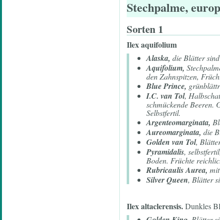
Stechpalme, europ
Sorten 1
Ilex aquifolium
Alaska,
die Blätter sin
Aquifolium,
Stechpalme
den Zahnspitzen, Frücht
Blue Prince,
grünblättr
I.C. van Tol
, Halbschat
schmückende Beeren. Gu
Selbstfertil.
Argenteomarginata,
Bl
Aureomarginata,
die B
Golden van Tol
, Blätt
Pyramidalis
, selbstfer
Boden. Früchte reichlich
Rubricaulis Aurea,
mit
Silver Queen
, Blätter 
Ilex altaclerensis.
Dunkles Bla
Golden King
, Blätter 