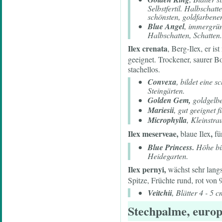
Selbstfertil. Halbschat
schönsten, goldfarbenen
Blue Angel
, immergrün
Halbschatten, Schatten.
Ilex crenata
, Berg-Ilex, er i
geeignet. Trockener, saurer B
stachellos.
Convexa
, bildet eine 
Steingärten.
Golden Gem,
goldgelbe
Mariesii
, gut geeignet f
Microphylla
, Kleinstra
Ilex meserveae,
,
blaue Ilex
fü
Blue Princess.
Höhe bis
Heidegarten.
Ilex pernyi,
wächst sehr langs
Spitze, Früchte rund, rot von 
Veitchii
, Blätter 4 - 5
Stechpalme, europ