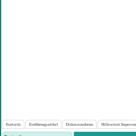
Direkt
zum
Inhalt
Hauptnavigation
Startseite
Einführungsartikel
Diskussionsforum
Hilfeseiten/ Impress