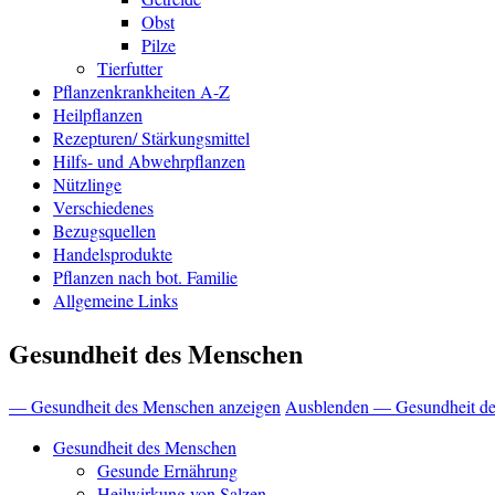
Obst
Pilze
Tierfutter
Pflanzenkrankheiten A-Z
Heilpflanzen
Rezepturen/ Stärkungsmittel
Hilfs- und Abwehrpflanzen
Nützlinge
Verschiedenes
Bezugsquellen
Handelsprodukte
Pflanzen nach bot. Familie
Allgemeine Links
Gesundheit des Menschen
— Gesundheit des Menschen anzeigen
Ausblenden — Gesundheit d
Gesundheit des Menschen
Gesunde Ernährung
Heilwirkung von Salzen