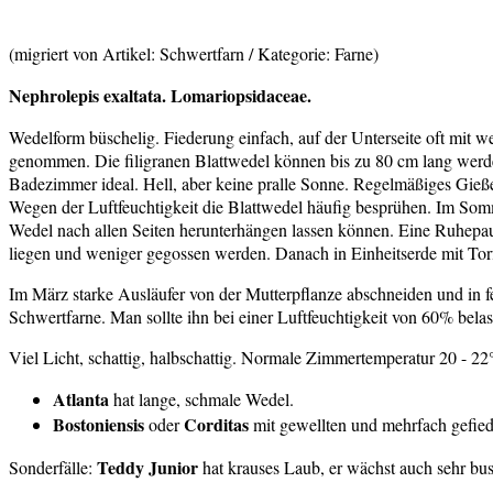
(migriert von Artikel: Schwertfarn / Kategorie: Farne)
Nephrolepis exaltata. Lomariopsidaceae.
Wedelform büschelig. Fiederung einfach, auf der Unterseite oft mit we
genommen. Die filigranen Blattwedel können bis zu 80 cm lang werden.
Badezimmer ideal. Hell, aber keine pralle Sonne. Regelmäßiges Gieße
Wegen der Luftfeuchtigkeit die Blattwedel häufig besprühen. Im Somme
Wedel nach allen Seiten herunterhängen lassen können. Eine Ruhepause
liegen und weniger gegossen werden. Danach in Einheitserde mit Tor
Im März starke Ausläufer von der Mutterpflanze abschneiden und in fe
Schwertfarne. Man sollte ihn bei einer Luftfeuchtigkeit von 60% bela
Viel Licht, schattig, halbschattig. Normale Zimmertemperatur 20 - 2
Atlanta
hat lange, schmale Wedel.
Bostoniensis
Corditas
oder
mit gewellten und mehrfach gefiede
Teddy Junior
Sonderfälle:
hat krauses Laub, er wächst auch sehr bus