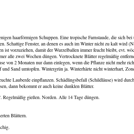
nigen haarförmigen Schuppen. Eine tropische Farnstaude, die sich bei u
 Schattige Fenster, an denen es auch im Winter nicht zu kalt wird (Nor
n ist vorzuziehen, damit der Wurzelballen immer feucht bleibt, evt. w
r alle zwei Wochen düngen. Vertrocknete Blätter regelmäßig entfernen. 
 von 2 Monaten nur dann einlegen, wenn die Pflanze nicht mehr richtig
f und Sand umtopfen. Wintergrün ja. Winterhärte nicht winterhart, Zo
uchte Lauberde einpflanzen. Schädlingsbefall (Schildläuse) wird durch 
ssen, dann bekommt er auch keine dunklen Blätter.
2°. Regelmäßig gießen. Norden. Alle 14 Tage düngen.
rten Blättern.
chig.