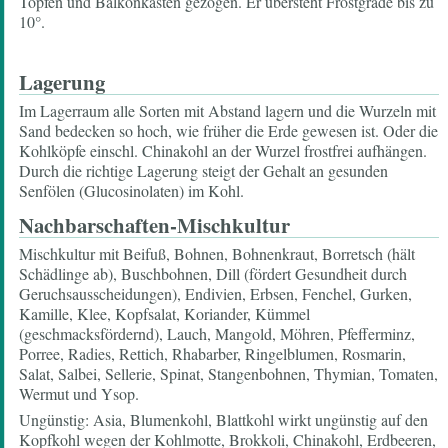
Töpfen und Balkonkästen gezogen. Er übersteht Frostgrade bis zu
10°.
Lagerung
Im Lagerraum alle Sorten mit Abstand lagern und die Wurzeln mit
Sand bedecken so hoch, wie früher die Erde gewesen ist. Oder die
Kohlköpfe einschl. Chinakohl an der Wurzel frostfrei aufhängen.
Durch die richtige Lagerung steigt der Gehalt an gesunden
Senfölen (Glucosinolaten) im Kohl.
Nachbarschaften-Mischkultur
Mischkultur mit Beifuß, Bohnen, Bohnenkraut, Borretsch (hält
Schädlinge ab), Buschbohnen, Dill (fördert Gesundheit durch
Geruchsausscheidungen), Endivien, Erbsen, Fenchel, Gurken,
Kamille, Klee, Kopfsalat, Koriander, Kümmel
(geschmacksfördernd), Lauch, Mangold, Möhren, Pfefferminz,
Porree, Radies, Rettich, Rhabarber, Ringelblumen, Rosmarin,
Salat, Salbei, Sellerie, Spinat, Stangenbohnen, Thymian, Tomaten,
Wermut und Ysop.
Ungünstig: Asia, Blumenkohl, Blattkohl wirkt ungünstig auf den
Kopfkohl wegen der Kohlmotte, Brokkoli, Chinakohl, Erdbeeren,