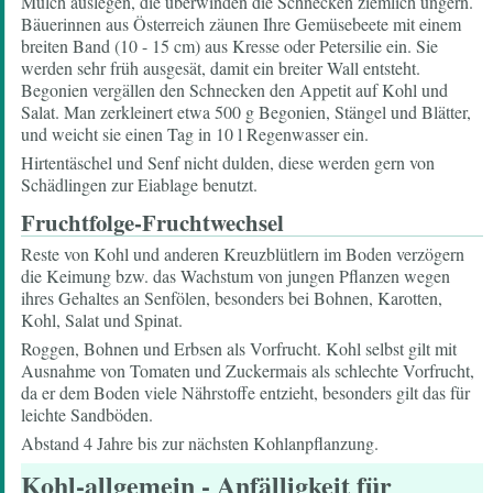
Mulch auslegen, die überwinden die Schnecken ziemlich ungern.
Bäuerinnen aus Österreich zäunen Ihre Gemüsebeete mit einem
breiten Band (10 - 15 cm) aus Kresse oder Petersilie ein. Sie
werden sehr früh ausgesät, damit ein breiter Wall entsteht.
Begonien vergällen den Schnecken den Appetit auf Kohl und
Salat. Man zerkleinert etwa 500 g Begonien, Stängel und Blätter,
und weicht sie einen Tag in 10 l Regenwasser ein.
Hirtentäschel und Senf nicht dulden, diese werden gern von
Schädlingen zur Eiablage benutzt.
Fruchtfolge-Fruchtwechsel
Reste von Kohl und anderen Kreuzblütlern im Boden verzögern
die Keimung bzw. das Wachstum von jungen Pflanzen wegen
ihres Gehaltes an Senfölen, besonders bei Bohnen, Karotten,
Kohl, Salat und Spinat.
Roggen, Bohnen und Erbsen als Vorfrucht. Kohl selbst gilt mit
Ausnahme von Tomaten und Zuckermais als schlechte Vorfrucht,
da er dem Boden viele Nährstoffe entzieht, besonders gilt das für
leichte Sandböden.
Abstand 4 Jahre bis zur nächsten Kohlanpflanzung.
Kohl-allgemein
- Anfälligkeit für