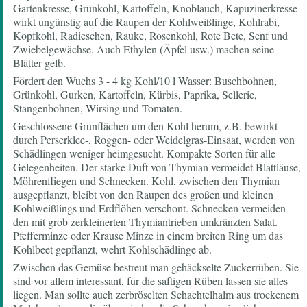
Gartenkresse, Grünkohl, Kartoffeln, Knoblauch, Kapuzinerkresse
wirkt ungünstig auf die Raupen der Kohlweißlinge, Kohlrabi,
Kopfkohl, Radieschen, Rauke, Rosenkohl, Rote Bete, Senf und
Zwiebelgewächse. Auch Ethylen (Äpfel usw.) machen seine
Blätter gelb.
Fördert den Wuchs 3 - 4 kg Kohl/10 l Wasser: Buschbohnen,
Grünkohl, Gurken, Kartoffeln, Kürbis, Paprika, Sellerie,
Stangenbohnen, Wirsing und Tomaten.
Geschlossene Grünflächen um den Kohl herum, z.B. bewirkt
durch Perserklee-, Roggen- oder Weidelgras-Einsaat, werden von
Schädlingen weniger heimgesucht. Kompakte Sorten für alle
Gelegenheiten. Der starke Duft von Thymian vermeidet Blattläuse,
Möhrenfliegen und Schnecken. Kohl, zwischen den Thymian
ausgepflanzt, bleibt von den Raupen des großen und kleinen
Kohlweißlings und Erdflöhen verschont. Schnecken vermeiden
den mit grob zerkleinerten Thymiantrieben umkränzten Salat.
Pfefferminze oder Krause Minze in einem breiten Ring um das
Kohlbeet gepflanzt, wehrt Kohlschädlinge ab.
Zwischen das Gemüse bestreut man gehäckselte Zuckerrüben. Sie
sind vor allem interessant, für die saftigen Rüben lassen sie alles
liegen. Man sollte auch zerbröselten Schachtelhalm aus trockenem