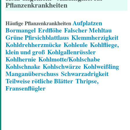
Pflanzenkrankheiten
Aufplatzen
Häufige Pflanzenkrankheiten
Bormangel
Erdflöhe
Falscher Mehltau
Grüne Pfirsichblattlaus
Klemmherzigkeit
Kohldrehherzmücke
Kohleule
Kohlfliege,
klein und groß
Kohlgallenrüssler
Kohlhernie
Kohlmotte/Kohlschabe
Kohlschnake
Kohlschwärze
Kohlweißling
Manganüberschuss
Schwarzadrigkeit
Teilweise rötliche Blätter
Thripse,
Fransenflügler