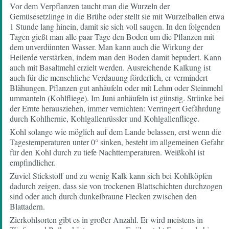
Vor dem Verpflanzen taucht man die Wurzeln der
Gemüsesetzlinge in die Brühe oder stellt sie mit Wurzelballen etwa
1 Stunde lang hinein, damit sie sich voll saugen. In den folgenden
Tagen gießt man alle paar Tage den Boden um die Pflanzen mit
dem unverdünnten Wasser. Man kann auch die Wirkung der
Heilerde verstärken, indem man den Boden damit bepudert. Kann
auch mit Basaltmehl erzielt werden. Ausreichende Kalkung ist
auch für die menschliche Verdauung förderlich, er vermindert
Blähungen. Pflanzen gut anhäufeln oder mit Lehm oder Steinmehl
ummanteln (Kohlfliege). Im Juni anhäufeln ist günstig. Strünke bei
der Ernte herausziehen, immer vernichten: Verringert Gefährdung
durch Kohlhernie, Kohlgallenrüssler und Kohlgallenfliege.
Kohl solange wie möglich auf dem Lande belassen, erst wenn die
Tagestemperaturen unter 0° sinken, besteht im allgemeinen Gefahr
für den Kohl durch zu tiefe Nachttemperaturen. Weißkohl ist
empfindlicher.
Zuviel Stickstoff und zu wenig Kalk kann sich bei Kohlköpfen
dadurch zeigen, dass sie von trockenen Blattschichten durchzogen
sind oder auch durch dunkelbraune Flecken zwischen den
Blattadern.
Zierkohlsorten gibt es in großer Anzahl. Er wird meistens in