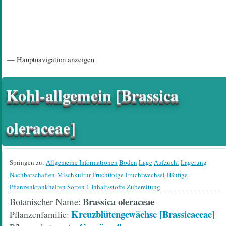
Hauptnavigation
— Hauptnavigation anzeigen
Startseite
Einführungsartikel
Diskussionsforum
Hilfeseiten/ Impressum
Kohl-allgemein [Brassica
oleraceae]
Springen zu:
Allgemeine Informationen
Boden
Lage
Aufzucht
Lagerung
Nachbarschaften-Mischkultur
Fruchtfolge-Fruchtwechsel
Häufige
Pflanzenkrankheiten
Sorten 1
Inhaltsstoffe
Zubereitung
Brassica oleraceae
Botanischer Name
Kreuzblütengewächse [Brassicaceae]
Pflanzenfamilie