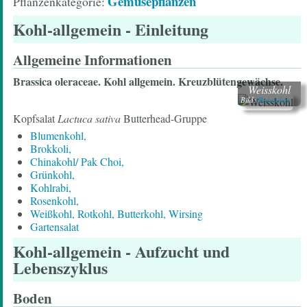
Gemüsepflanzen
Pflanzenkategorie
Kohl-allgemein
- Einleitung
Allgemeine Informationen
Brassica oleraceae. Kohl allgemein. Kreuzblütengewächse.
Weisskohl
Bild:
Botanikus
Kopfsalat
Lactuca sativa
Butterhead-Gruppe
Blumenkohl,
Brokkoli,
Chinakohl/ Pak Choi,
Grünkohl,
Kohlrabi,
Rosenkohl,
Weißkohl, Rotkohl, Butterkohl, Wirsing
Gartensalat
Kohl-allgemein
- Aufzucht und
Lebenszyklus
Boden