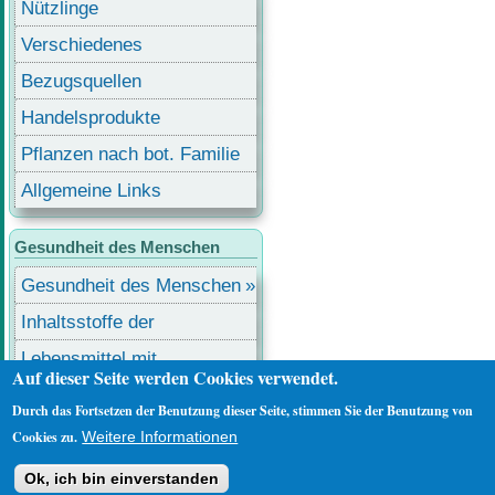
Nützlinge
Verschiedenes
Bezugsquellen
Handelsprodukte
Pflanzen nach bot. Familie
Allgemeine Links
Gesundheit des Menschen
Gesundheit des Menschen
Inhaltsstoffe der
Lebensmittel
Lebensmittel mit
Auf dieser Seite werden Cookies verwendet.
Inhaltsstoffen
Durch das Fortsetzen der Benutzung dieser Seite, stimmen Sie der Benutzung von
Benutzermenü
Anmelden
Cookies zu.
Weitere Informationen
Ok, ich bin einverstanden