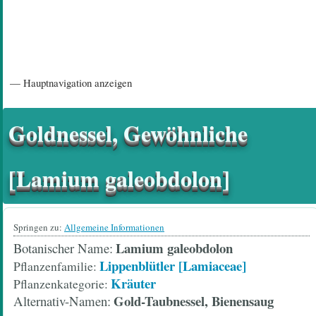
Hauptnavigation
— Hauptnavigation anzeigen
Startseite
Einführungsartikel
Diskussionsforum
Hilfeseiten/ Impressum
Goldnessel, Gewöhnliche
[Lamium galeobdolon]
Springen zu:
Allgemeine Informationen
Lamium galeobdolon
Botanischer Name
Lippenblütler [Lamiaceae]
Pflanzenfamilie
Kräuter
Pflanzenkategorie
Gold-Taubnessel, Bienensaug
Alternativ-Namen