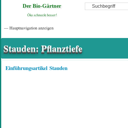
Direkt
Suche
Der Bio-Gärtner
zum
Öko schmeckt besser!
Inhalt
Hauptnavigation
— Hauptnavigation anzeigen
Startseite
Einführungsartikel
Diskussionsforum
Hilfeseiten/ Impressum
Stauden: Pflanztiefe
Einführungsartikel
Stauden