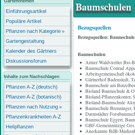
Gartenthemen
Baumschulen
Einführungsartikel
Populäre Artikel
Bezugsquellen
Pflanzen nach Kategorie
Bezugsquellen: Baumschul
Gartengestaltung
Kalender des Gärtners
Baumschulen
Diskussionsforum
Artner Waldviertler Bio
Baumschule Conrad Appel
Arbeitsgemeinschaft öko
Inhalte zum Nachschlagen
Gärtnerhof Badenstedt, Ta
Baumschule am Butzelberg
Pflanzen A-Z (deutsch)
Bioland Baumschule & Ob
Bioland-Pflanzenkontor, S
Pflanzen A-Z (botanisch)
Bioland-Baumschule Aloy
Pflanzen nach Nutzung
Baumschule Brenninger, H
Darmstädter Forstbaumsch
Pflanzenkrankheiten A-Z
Baumschule Eggert, Baum
GBF-Gemeinnützige Ges. f
Heilpflanzen
Anerkannte BdB-Markenba