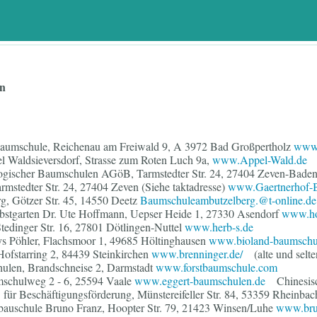
en
-Baumschule, Reichenau am Freiwald 9, A 3972 Bad Großpertholz
www.
 Waldsieversdorf, Strasse zum Roten Luch 9a,
www.Appel-Wald.de
logischer Baumschulen AGöB, Tarmstedter Str. 24, 27404 Zeven-Baden
rmstedter Str. 24, 27404 Zeven (Siehe taktadresse)
www.Gaertnerhof-B
, Götzer Str. 45, 14550 Deetz
Baumschuleambutzelberg.@t-online.de
stgarten Dr. Ute Hoffmann, Uepser Heide 1, 27330 Asendorf
www.ho
tedinger Str. 16, 27801 Dötlingen-Nuttel
www.herb-s.de
s Pöhler, Flachsmoor 1, 49685 Höltinghausen
www.bioland-baumschu
ofstarring 2, 84439 Steinkirchen
www.brenninger.de/
(alte und selt
ulen, Brandschneise 2, Darmstadt
www.forstbaumschule.com
schulweg 2 - 6, 25594 Vaale
www.eggert-baumschulen.de
Chinesisc
ür Beschäftigungsförderung, Münstereifeller Str. 84, 53359 Rheinbac
uschule Bruno Franz, Hoopter Str. 79, 21423 Winsen/Luhe
www.bru