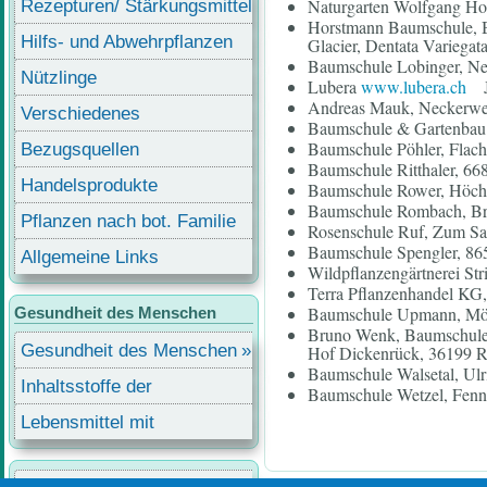
Naturgarten Wolfgang Ho
Rezepturen/ Stärkungsmittel
Horstmann Baumschule, B
Hilfs- und Abwehrpflanzen
Glacier, Dentata Variegata
Baumschule Lobinger, Ne
Nützlinge
Lubera
www.lubera.ch
J
Andreas Mauk, Neckerwest
Verschiedenes
Baumschule & Gartenbau P
Baumschule Pöhler, Flac
Bezugsquellen
Baumschule Ritthaler, 66
Handelsprodukte
Baumschule Rower, Höchs
Baumschule Rombach, Bre
Pflanzen nach bot. Familie
Rosenschule Ruf, Zum Sa
Baumschule Spengler, 86
Allgemeine Links
Wildpflanzengärtnerei St
Terra Pflanzenhandel KG,
Baumschule Upmann, Mön
Gesundheit des Menschen
Bruno Wenk, Baumschulen
Gesundheit des Menschen
Hof Dickenrück, 36199 Ro
Baumschule Walsetal, Ulr
Inhaltsstoffe der
Baumschule Wetzel, Fenn
Lebensmittel
Lebensmittel mit
Inhaltsstoffen
Benutzermenü