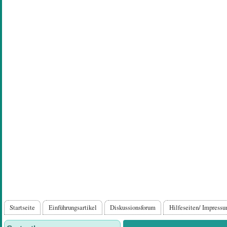
Direkt
zum
Inhalt
Hauptnavigation
Startseite
Einführungsartikel
Diskussionsforum
Hilfeseiten/ Impress