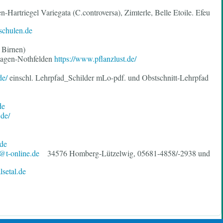
-Hartriegel Variegata (C.controversa), Zimterle, Belle Etoile. Efeu
chulen.de
 Birnen)
fhagen-Nothfelden
https://www.pflanzlust.de/
de/
einschl. Lehrpfad_Schilder mLo-pdf. und Obstschnitt-Lehrpfad
de
de/
de
t-online.de
34576 Homberg-Lützelwig, 05681-4858/-2938 und
setal.de