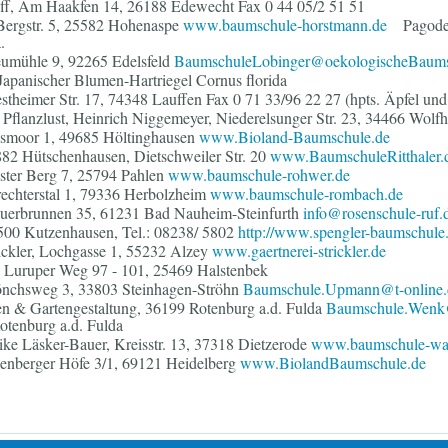
ff, Am Haakfen 14, 26188 Edewecht Fax 0 44 05/2 51 51
ergstr. 5, 25582 Hohenaspe
www.baumschule-horstmann.de
Pagoden
.
umühle 9, 92265 Edelsfeld
BaumschuleLobinger@oekologischeBaums
apanischer Blumen-Hartriegel Cornus florida
heimer Str. 17, 74348 Lauffen Fax 0 71 33/96 22 27 (hpts. Äpfel und
flanzlust, Heinrich Niggemeyer, Niederelsunger Str. 23, 34466 Wol
hsmoor 1, 49685 Höltinghausen
www.Bioland-Baumschule.de
882 Hütschenhausen, Dietschweiler Str. 20
www.BaumschuleRitthaler.
ter Berg 7, 25794 Pahlen
www.baumschule-rohwer.de
chterstal 1, 79336 Herbolzheim
www.baumschule-rombach.de
uerbrunnen 35, 61231 Bad Nauheim-Steinfurth
info@rosenschule-ruf.
500 Kutzenhausen, Tel.: 08238/ 5802
http://www.spengler-baumschule.
rickler, Lochgasse 1, 55232 Alzey
www.gaertnerei-strickler.de
 Luruper Weg 97 - 101, 25469 Halstenbek
chsweg 3, 33803 Steinhagen-Ströhn
Baumschule.Upmann@t-online.
 & Gartengestaltung, 36199 Rotenburg a.d. Fulda
Baumschule.Wenk@
tenburg a.d. Fulda
ike Läsker-Bauer, Kreisstr. 13, 37318 Dietzerode
www.baumschule-wal
enberger Höfe 3/1, 69121 Heidelberg
www.BiolandBaumschule.de