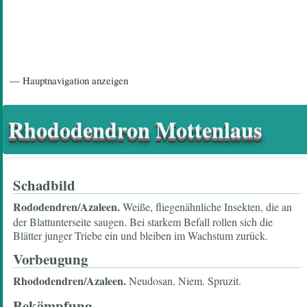
Hauptnavigation
— Hauptnavigation anzeigen
Startseite
Einführungsartikel
Diskussionsforum
Hilfeseiten/ Impressum
Rhododendron Mottenlaus
Schadbild
Rododendren/Azaleen.
Weiße, fliegenähnliche Insekten, die an
der Blattunterseite saugen. Bei starkem Befall rollen sich die
Blätter junger Triebe ein und bleiben im Wachstum zurück.
Vorbeugung
Rhododendren/Azaleen.
Neudosan. Niem. Spruzit.
Bekämpfung