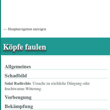
Hauptnavigation
— Hauptnavigation anzeigen
Startseite
Einführungsartikel
Diskussionsforum
Hilfeseiten/ Impressum
Köpfe faulen
Allgemeines
Schadbild
Salat Radicchio
. Ursache zu reichliche Düngung oder
feuchtwarme Witterung.
Vorbeugung
Bekämpfung