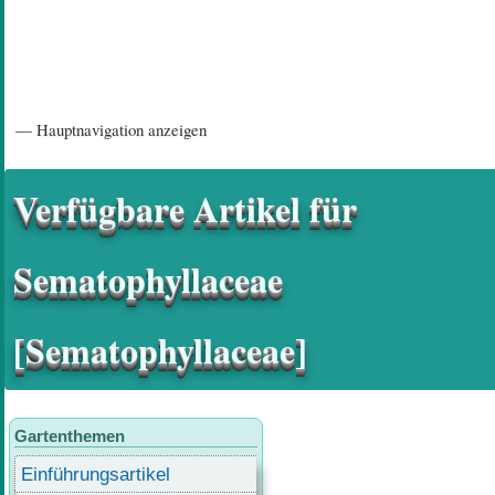
Hauptnavigation
— Hauptnavigation anzeigen
Startseite
Einführungsartikel
Diskussionsforum
Hilfeseiten/ Impressum
Verfügbare Artikel für
Sematophyllaceae
[Sematophyllaceae]
Gartenthemen
Einführungsartikel