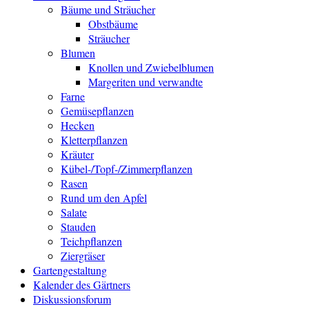
Bäume und Sträucher
Obstbäume
Sträucher
Blumen
Knollen und Zwiebelblumen
Margeriten und verwandte
Farne
Gemüsepflanzen
Hecken
Kletterpflanzen
Kräuter
Kübel-/Topf-/Zimmerpflanzen
Rasen
Rund um den Apfel
Salate
Stauden
Teichpflanzen
Ziergräser
Gartengestaltung
Kalender des Gärtners
Diskussionsforum