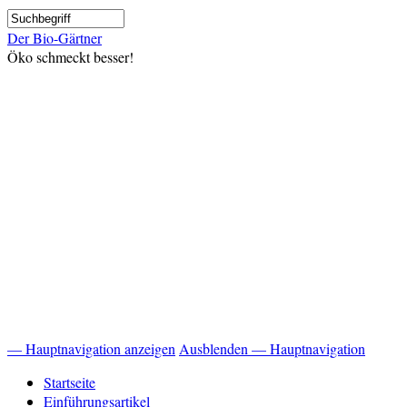
Direkt
Suche
zum
Der Bio-Gärtner
Inhalt
Öko schmeckt besser!
— Hauptnavigation anzeigen
Ausblenden — Hauptnavigation
Hauptnavigation
Startseite
Einführungsartikel