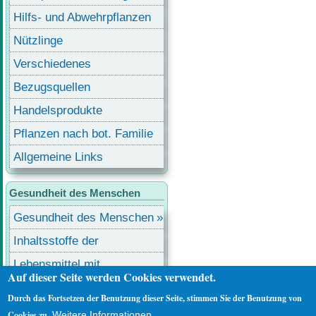
Hilfs- und Abwehrpflanzen
Nützlinge
Verschiedenes
Bezugsquellen
Handelsprodukte
Pflanzen nach bot. Familie
Allgemeine Links
Gesundheit des Menschen
Gesundheit des Menschen
Inhaltsstoffe der
Lebensmittel
Lebensmittel mit
Auf dieser Seite werden Cookies verwendet.
Inhaltsstoffen
Durch das Fortsetzen der Benutzung dieser Seite, stimmen Sie der Benutzung von
Benutzermenü
Anmelden
Cookies zu.
Weitere Informationen