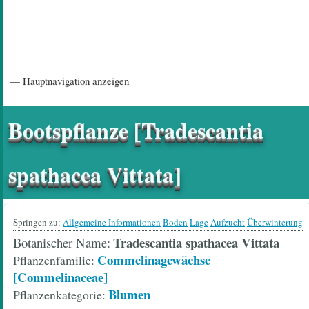
Hauptnavigation
— Hauptnavigation anzeigen
Startseite
Einführungsartikel
Diskussionsforum
Hilfeseiten/ Impressum
Bootspflanze [Tradescantia
spathacea Vittata]
Springen zu:
Allgemeine Informationen
Boden
Lage
Aufzucht
Überwinterung
Tradescantia spathacea Vittata
Botanischer Name
Commelinagewächse
Pflanzenfamilie
[Commelinaceae]
Blumen
Pflanzenkategorie