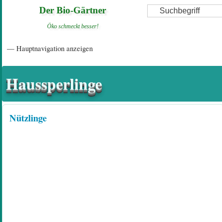
Direkt
Suche
Der Bio-Gärtner
zum
Öko schmeckt besser!
Inhalt
Hauptnavigation
— Hauptnavigation anzeigen
Startseite
Einführungsartikel
Diskussionsforum
Hilfeseiten/ Impressum
Haussperlinge
Nützlinge